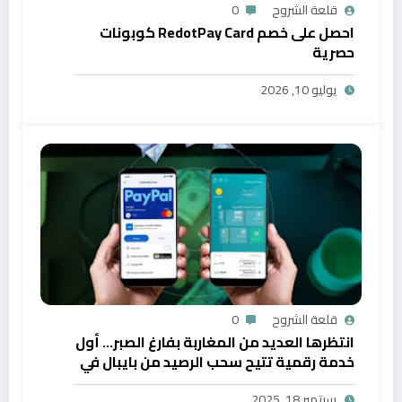
قلعة الشروح
0
احصل على خصم RedotPay Card كوبونات
حصرية
يوليو 10, 2026
قلعة الشروح
0
انتظرها العديد من المغاربة بفارغ الصبر… أول
خدمة رقمية تتيح سحب الرصيد من بايبال في
المغرب
سبتمبر 18, 2025