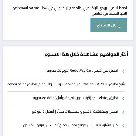
احفظ اسمي، بريدي الإلكتروني، والموقع الإلكتروني في هذا المتصفح لاستخدامها
المرة المقبلة في تعليقي.
أكثر المواضيع مشاهدة خلال هذا الاسبوع
احصل على خصم RedotPay Card كوبونات حصرية
شرح تطبيق Yacine TV 2026 | طريقة تحميل وتثبيت واستخدام التطبيق خطوة بخطوة
تطبيق يمنحك أسرع إنترنت بدون شريحة وبأقل تكلفة مع تجريبة
تحميل ومشاهدة الأفلام والمسلسلات مجانًا | أفضل 5 مواقع
كنز لعشاق بلايستيشن موقع تحميل جميع ألعاب لن يعرفها الكثيرون