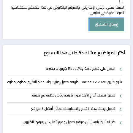
احفظ اسمي، بريدي الإلكتروني، والموقع الإلكتروني في هذا المتصفح لاستخدامها
المرة المقبلة في تعليقي.
أكثر المواضيع مشاهدة خلال هذا الاسبوع
احصل على خصم RedotPay Card كوبونات حصرية
شرح تطبيق Yacine TV 2026 | طريقة تحميل وتثبيت واستخدام التطبيق خطوة بخطوة
تطبيق يمنحك أسرع إنترنت بدون شريحة وبأقل تكلفة مع تجريبة
تحميل ومشاهدة الأفلام والمسلسلات مجانًا | أفضل 5 مواقع
كنز لعشاق بلايستيشن موقع تحميل جميع ألعاب لن يعرفها الكثيرون