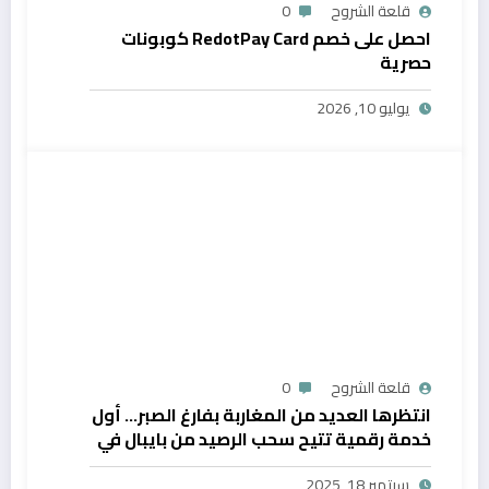
قلعة الشروح
0
احصل على خصم RedotPay Card كوبونات
حصرية
يوليو 10, 2026
قلعة الشروح
0
انتظرها العديد من المغاربة بفارغ الصبر… أول
خدمة رقمية تتيح سحب الرصيد من بايبال في
المغرب
سبتمبر 18, 2025