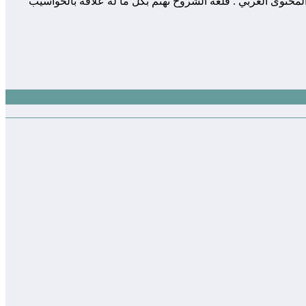
 المساهمة في إثراء و تعزيز المحتوى العربي . قلعة الشروح تهتم بكل ما له علاقة بالحواسيب