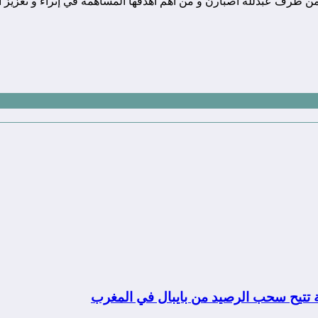
ونة تقنية يوجد مقرها في المغرب, و قد تم تأسيسها في سنة 2010 من طرف عبدلله اصبارن و من أهم أهدفها
ة تتيح سحب الرصيد من بايبال في المغرب