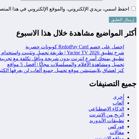
احفظ اسمي، بريدي الإلكتروني، والموقع الإلكتروني في هذا المتصف
أكثر المواضيع مشاهدة خلال هذا الاسبوع
احصل على خصم RedotPay Card كوبونات حصرية
شرح تطبيق Yacine TV 2026 | طريقة تحميل وتثبيت واستخدام التطبيق خطوة بخطوة
تطبيق يمنحك أسرع إنترنت بدون شريحة وبأقل تكلفة مع تجريبة
تحميل ومشاهدة الأفلام والمسلسلات مجانًا | أفضل 5 مواقع
كنز لعشاق بلايستيشن موقع تحميل جميع ألعاب لن يعرفها الكث
جميع التصنيفات
أخرى
ألعاب
الذكاء الاصطناعي
الربح من الانترنت
تطبيقات الأندوريد
فوركس
مقالات
مواقع الانترنت