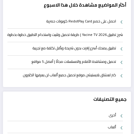
أكثر المواضيع مشاهدة خلال هذا الاسبوع
احصل على خصم RedotPay Card كوبونات حصرية
شرح تطبيق Yacine TV 2026 | طريقة تحميل وتثبيت واستخدام التطبيق خطوة بخطوة
تطبيق يمنحك أسرع إنترنت بدون شريحة وبأقل تكلفة مع تجريبة
تحميل ومشاهدة الأفلام والمسلسلات مجانًا | أفضل 5 مواقع
كنز لعشاق بلايستيشن موقع تحميل جميع ألعاب لن يعرفها الكثيرون
جميع التصنيفات
أخرى
ألعاب