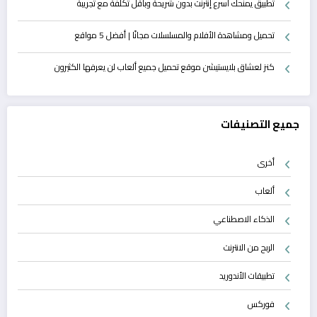
تطبيق يمنحك أسرع إنترنت بدون شريحة وبأقل تكلفة مع تجريبة
تحميل ومشاهدة الأفلام والمسلسلات مجانًا | أفضل 5 مواقع
كنز لعشاق بلايستيشن موقع تحميل جميع ألعاب لن يعرفها الكثيرون
جميع التصنيفات
أخرى
ألعاب
الذكاء الاصطناعي
الربح من الانترنت
تطبيقات الأندوريد
فوركس