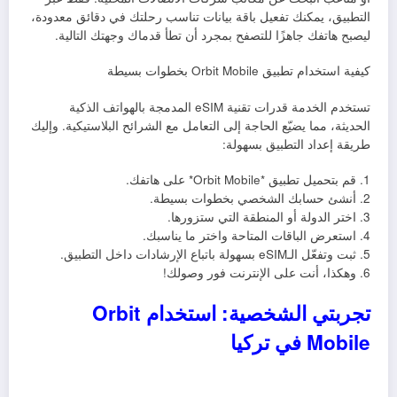
التطبيق، يمكنك تفعيل باقة بيانات تناسب رحلتك في دقائق معدودة،
ليصبح هاتفك جاهزًا للتصفح بمجرد أن تطأ قدماك وجهتك التالية.
كيفية استخدام تطبيق Orbit Mobile بخطوات بسيطة
تستخدم الخدمة قدرات تقنية eSIM المدمجة بالهواتف الذكية
الحديثة، مما يضيّع الحاجة إلى التعامل مع الشرائح البلاستيكية. وإليك
طريقة إعداد التطبيق بسهولة:
1. قم بتحميل تطبيق *Orbit Mobile* على هاتفك.
2. أنشئ حسابك الشخصي بخطوات بسيطة.
3. اختر الدولة أو المنطقة التي ستزورها.
4. استعرض الباقات المتاحة واختر ما يناسبك.
5. ثبت وتفعّل الـeSIM بسهولة باتباع الإرشادات داخل التطبيق.
6. وهكذا، أنت على الإنترنت فور وصولك!
تجربتي الشخصية: استخدام Orbit
Mobile في تركيا