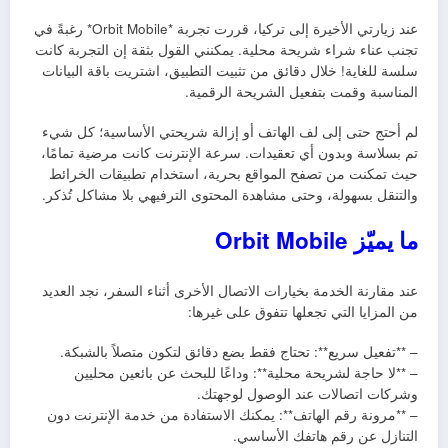
عند زيارتي الأخيرة إلى تركيا، قررت تجربة *Orbit Mobile* رغبةً في
تجنب عناء شراء شريحة محلية. يمكنني القول بثقة إن التجربة كانت
سلسة للغاية! خلال دقائق من تثبيت التطبيق، اشتريت باقة البيانات
المناسبة وقمت بتفعيل الشريحة الرقمية.
لم أحتج حتى إلى لف الهاتف أو إزالة شريحتي الأساسية؛ كل شيء
تم بسلاسة وبدون أي تعقيدات. سرعة الإنترنت كانت مرضية تمامًا،
حيث تمكنت من تصفح المواقع بحرية، استخدام تطبيقات الخرائط
والتنقل بسهولة، وحتى مشاهدة المحتوى الترفيهي بلا مشاكل تُذكر.
ما يميّز Orbit Mobile
عند مقارنة الخدمة بخيارات الاتصال الأخرى أثناء السفر، نجد العديد
من المزايا التي تجعلها تتفوق على غيرها:
– **تفعيل سريع**: تحتاج فقط بضع دقائق لتكون متصلاً بالشبكة.
– **لا حاجة لشريحة محلية**: وداعًا للبحث عن بائعين محليين
وشركات اتصالات عند الوصول لوجهتك.
– **مرونة رقم الهاتف**: يمكنك الاستفادة من خدمة الإنترنت دون
التنازل عن رقم هاتفك الأساسي.