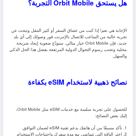
هل يستحق Orbit Mobile التجربة؟
الإجابة هي نعم! إذا كنت من عشاق السفر أو كثير التنقل وتبحث عن
تجربة خالية من المتاعب للاتصال بالإنترنت فور وصولك إلى أي بلد
جديد، فإن Orbit Mobile خيار مثالي. ستودّع صعوبة إيجاد شريحة
محلية وتجنب رسوم التجوال الدولية المرتفعة بفضل هذا الحل الذكي
والسهل.
نصائح ذهبية لاستخدام eSIM بكفاءة
للحصول على تجربة سلسة مع خدمات eSIM مثل Orbit Mobile،
إليك بعض النصائح:
1. تأكد مسبقًا من أن هاتفك يدعم تقنية eSIM لضمان التوافق.
2. اختر الباقة التي تتماشى مع مدة سفرك واحتياجات الاستخدام