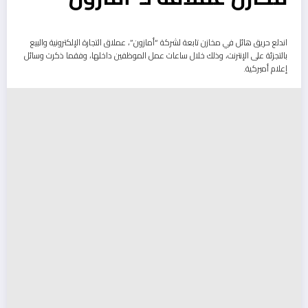
اندلع حريق هائل في مخازن تابعة لشركة “أمازون”، عملاق التجارة الإلكترونية والبيع
بالتجزئة على الإنترنت، وذلك خلال ساعات عمل الموظفين داخلها، وفقما ذكرت وسائل
إعلام أميركية.