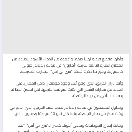
وأظهر مقطع فيديو لهيبا ضخما وأعمدة من الدخان الأسود تتصاعد من
المخازن الكبيرة التابعة لشركة “أمازون” في مدينة ريدلاندز جنوبي
كاليفورنيا، وفق ما ذكرت شبكة “سي بي إس” الإخبارية الأميركية.
وأتت نيران الحريق، الذي وقع أثناء وجود موظفين داخل المخازن، على
العديد من سيارات الشحن التي كانت متوقفة خارجها، لكن لحسن الحظ لم
يصب أحد بأذى من جراء الواقعة.
ويحاول المحققون في مدينة ريدلاندز تحديد سبب الحريق، الذي اندلع في
وقت مبكر من صباح الجمعة، بينما كان نحو 40 موظفا يعملون داخلها.
وقالت إحدى الموظفات وتدعى أكويلا كانتين لـ”سي بي أس”: “لقد
سمعت المشرفين يصرخون: حريق، حريق. اخرجوا من المبنى بأسرع ما