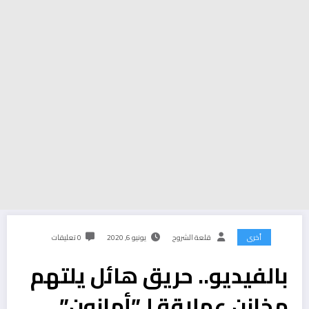
أخرى
قلعة الشروح
يونيو 6, 2020
0 تعليقات
بالفيديو.. حريق هائل يلتهم
مخازن عملاقة لـ”أمازون”