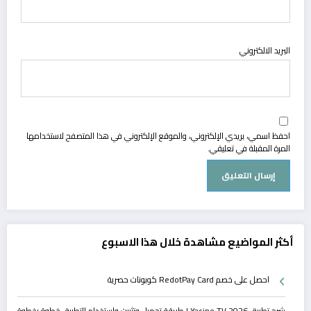
البريد الالكتروني
احفظ اسمي، بريدي الإلكتروني، والموقع الإلكتروني في هذا المتصفح لاستخدامها
المرة المقبلة في تعليقي.
أكثر المواضيع مشاهدة خلال هذا الاسبوع
احصل على خصم RedotPay Card كوبونات حصرية
شرح تطبيق Yacine TV 2026 | طريقة تحميل وتثبيت واستخدام التطبيق خطوة بخطوة