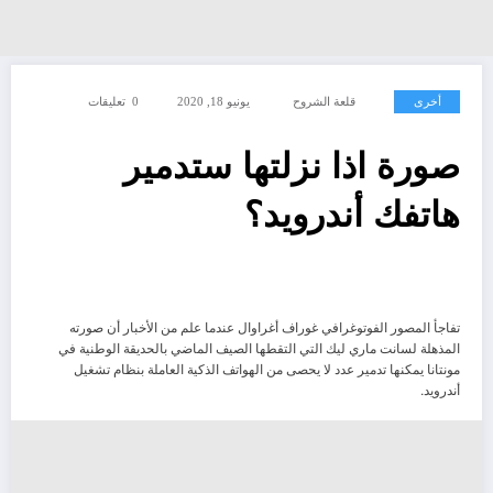
أخرى
قلعة الشروح
يونيو 18, 2020
0 تعليقات
صورة اذا نزلتها ستدمير
هاتفك أندرويد؟
تفاجأ المصور الفوتوغرافي غوراف أغراوال عندما علم من الأخبار أن صورته
المذهلة لسانت ماري ليك التي التقطها الصيف الماضي بالحديقة الوطنية في
مونتانا يمكنها تدمير عدد لا يحصى من الهواتف الذكية العاملة بنظام تشغيل
أندرويد.