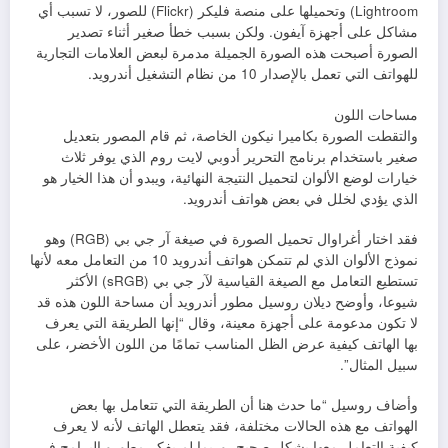
Lightroom) وتحميلها على منصة فليكر (Flickr) للصور، لا تسبب أي
مشاكل على أجهزة آيفون. ولكن بسبب خطأ صغير أثناء تصدير
الصورة أصبحت هذه الصورة الجميلة مدمرة لبعض العلامات التجارية
للهواتف التي تعمل بالإصدار 10 من نظام التشغيل أندرويد.
مساحات اللون
والتقطت الصورة بكاميرا نيكون الخاصة، ثم قام المصور بتعديل
صغير باستخدام برنامج التحرير أدوبي لايت روم الذي يوفر ثلاث
خيارات لوضع الألوان لتحميل النتيجة النهائية، ويبدو أن هذا الخيار هو
الذي يؤدي لخلل في بعض هواتف أندرويد.
فقد اختار أغراوال تحميل الصورة في صيغة آر جي بي (RGB) وهو
نموذج الألوان الذي لم تتمكن هواتف أندرويد 10 من التعامل معه لأنها
تستطيع التعامل مع الصيغة القياسية لآر جي بي (sRGB) الأكثر
شيوعا، وأوضح ديلان روسيل مطور أندرويد أن مساحة اللون هذه قد
لا تكون مدعومة على أجهزة معينة، وقال “إنها الطريقة التي يعرف
بها الهاتف كيفية عرض الظل المناسب تمامًا من اللون الأخضر، على
سبيل المثال”.
وأضاف روسيل “ما حدث هنا أن الطريقة التي تتعامل بها بعض
الهواتف مع هذه الحالات مختلفة، فقد يتعطل الهاتف لأنه لا يعرف
كيفية التعامل معها بشكل صحيح، وربما لم يفكر مطورو البرامج في