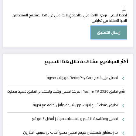
احفظ اسمي، بريدي الإلكتروني، والموقع الإلكتروني في هذا المتصفح لاستخدامها
المرة المقبلة في تعليقي.
أكثر المواضيع مشاهدة خلال هذا الاسبوع
احصل على خصم RedotPay Card كوبونات حصرية
شرح تطبيق Yacine TV 2026 | طريقة تحميل وتثبيت واستخدام التطبيق خطوة بخطوة
تطبيق يمنحك أسرع إنترنت بدون شريحة وبأقل تكلفة مع تجريبة
تحميل ومشاهدة الأفلام والمسلسلات مجانًا | أفضل 5 مواقع
كنز لعشاق بلايستيشن موقع تحميل جميع ألعاب لن يعرفها الكثيرون