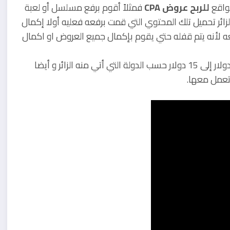
واقع
للربح عروض CPA
فمثلاً أقوم برفع مسلسل أو لعبة
زائر تحميل تلك المحتوي التي قمت برفعه فعليه أولا إكمال
لأنه يتم قفله حتي يقوم بإكمال جميع العروض او اكمال
و أنت كصاحب الموقع تحصل على عمولة تتراوح ما بين 2.5 دولار إلى 15 دولار حسب الدولة التي أتي منه الزائر و أيضا
تعمل معها.