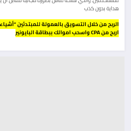
للمستخدمين. والذي تمنحه للناس بصورة مجانية مقابل ان ي
هداية بدون كذب
الربح من خلال التسويق بالعمولة للمبتدئين “أشياء
اربح من CPA واسحب اموالك ببطاقة البايونير