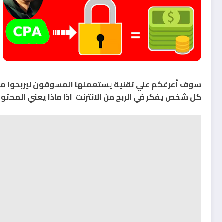
سوف أعرفكم علي تقنية يستعملها المسوقون ليربحوا مئا
كل شخص يفكر في الربح من الانترنت اذا ماذا يعني المحت