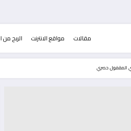
مقالات
مواقع الانترنت
الربح من ال
مقفول‎ حصري