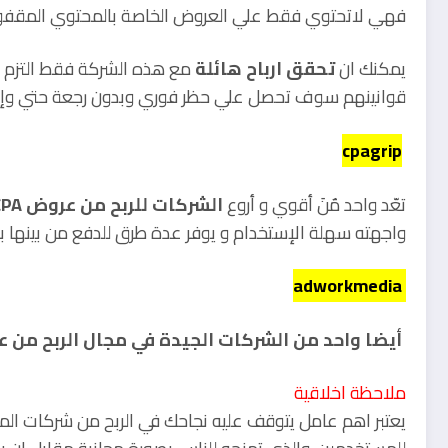
فهي لاتحتوي فقط علي العروض الخاصة بالمحتوي المقفو
يمكنك ان
تحقق ارباح هائلة
مع هذه الشركة فقط التزم بال
قوانينهم سوف تحصل علي حظر فوري وبدون رجعة حتي وإن 
cpagrip
تعّد واحد مٌنَ أقوي و أروع
الشركات للربح من عروض CPA عن طريق المحتوي المقفول
واجهته سهلة الإستخدام و يوفر عدة طرق للدفع من بينها بايبال و 
adworkmedia
أيضا واحد من الشركات الجيدة في مجال الربح من عروض
ملاحظة اخلاقية
يعتبر اهم عامل يتوقف عليه نجاحك في الربح من شركات 