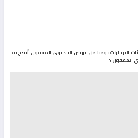
ت الدولارات يوميا من عروض المحتوي المقفول. أنصح به
وي المفقول ؟