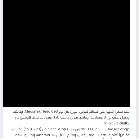
كما حصل الجهاز على معالج ثماني النوى من نوع MediaTek Helio G90، وذاكرة
وصول عشوائي 8 غيغابايت، وذاكرة تخزين داخلية 128 غيغابايت قابلة للتوسيع عبر
بطاقات MicroSD.
وزودته Doogee بشاشة LCD بمقاس 6.22 بوصة بدقة عرض (1520720) بيكسل،
وكاميرا أمامية بدقة 16 ميغابيكسل، ونظام تشغيل Android 10، وبطارية بسعة