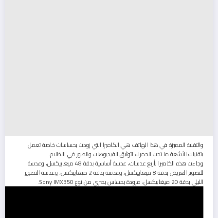
والتقنية المميزة في هذا الهاتف هي الكاميرا التي زودت بحساسات خاصة تعمل
بتقنيات الأشعة ما تحت الحمراء لتوثيق الفيديوهات والصور في االظلام.
وجاءت هذه الكاميرا بأربع عدسات، عدسة أساسية بدقة 48 ميغابيكسل، وعدسة
للتصوير العريض بدقة 8 ميغابيكسل، وعدسة بدقة 2 ميغابيكسل، وعدسة التصوير
الليلي بدقة 20 ميغابيكسل، مزودة بحساس بصري من نوع Sony IMX350.