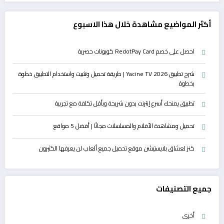
أكثر المواضيع مشاهدة خلال هذا الاسبوع
احصل على خصم RedotPay Card كوبونات حصرية
شرح تطبيق Yacine TV 2026 | طريقة تحميل وتثبيت واستخدام التطبيق خطوة
بخطوة
تطبيق يمنحك أسرع إنترنت بدون شريحة وبأقل تكلفة مع تجريبة
تحميل ومشاهدة الأفلام والمسلسلات مجانًا | أفضل 5 مواقع
كنز لعشاق بلايستيشن موقع تحميل جميع ألعاب لن يعرفها الكثيرون
جميع التصنيفات
أخرى