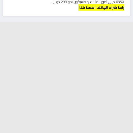
6350 ميلي أمبير، أما سعره فسيكون نحو 299 دولارا.
رابط شراء الهاتف اضغط هنا