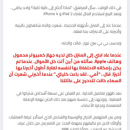
في ذلك الوقت ، سأل المراهق: “لماذا أحتاج إلى كلية ثانية؟ واحد يكفي ،
وبعد البيع استخدم المال لشراء iPad 2 و iPhone 4
عندما عاد إلى المنزل بأجهزته الجديدة ، شعرت والدة شانغكون بالريبة
وأجبرته على الاعتراف بما فعله.
وبحسب بي بي سي نيوز ، قالت والدته:
عندما عاد ابني إلى المنزل كان لديه جهاز كمبيوتر محمول
وهاتف Apple. سألته من أين أتت كل الأموال. عندما لم
يكن بإمكانه الاحتفاظ بها لنفسه لفترة أطول أخبرنا بها
أخيرًا. قال ، “أمي ، لقد باعت كليتي.” عندما أخبرني شعرت أن
السماء كانت تتدحرج على عائلتنا
بعد ظهور تفاصيل التجارة ، تم القبض على تسعة أشخاص شاركوا في
العملية ، ووجهت إلى خمسة منهم منذ ذلك الحين تهمة الإصابة
المتعمدة وتجارة الأعضاء.
ومن بين المتهمين الجراح والوسيط والشخص الذي استأجر غرفة العمليات
وأولئك الذين تم تكليفهم بمهمة البحث عن المتبرعين من خلال غرف
الدردشة عبر الإنترنت ، وفقًا لتقارير NPR.