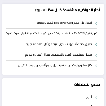
أكثر المواضيع مشاهدة خلال هذا الاسبوع
احصل على خصم RedotPay Card كوبونات حصرية
شرح تطبيق Yacine TV 2026 | طريقة تحميل وتثبيت واستخدام التطبيق خطوة بخطوة
تطبيق يمنحك أسرع إنترنت بدون شريحة وبأقل تكلفة مع تجريبة
تحميل ومشاهدة الأفلام والمسلسلات مجانًا | أفضل 5 مواقع
كنز لعشاق بلايستيشن موقع تحميل جميع ألعاب لن يعرفها الكثيرون
جميع التصنيفات
أخرى