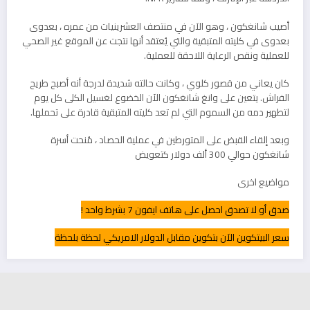
أصيب شانغكون ، وهو الآن في منتصف العشرينيات من عمره ، بعدوى
بعدوى في كليته المتبقية والتي يُعتقد أنها نتجت عن الموقع غير الصحي
للعملية ونقص الرعاية اللاحقة للعملية.
كان يعاني من قصور كلوي ، وكانت حالته شديدة لدرجة أنه أصبح طريح
الفراش. يتعين على وانغ شانغكون الآن الخضوع لغسيل الكلى كل يوم
لتطهير دمه من السموم التي لم تعد كليته المتبقية قادرة على تحملها.
وبعد إلقاء القبض على المتورطين في عملية الحصاد ، مُنحت أسرة
شانغكون حوالي 300 ألف دولار كتعويض
مواضيع اخرى
صدق أو لا تصدق احصل على هاتف ايفون 7 بشرط واحد !
سعر البيتكوين الآن بتكوين مقابل الدولار الامريكي لحظة بلحظة