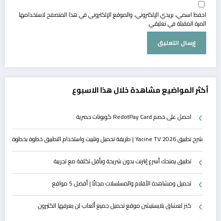
احفظ اسمي، بريدي الإلكتروني، والموقع الإلكتروني في هذا المتصفح لاستخدامها
المرة المقبلة في تعليقي.
أكثر المواضيع مشاهدة خلال هذا الاسبوع
احصل على خصم RedotPay Card كوبونات حصرية
شرح تطبيق Yacine TV 2026 | طريقة تحميل وتثبيت واستخدام التطبيق خطوة بخطوة
تطبيق يمنحك أسرع إنترنت بدون شريحة وبأقل تكلفة مع تجريبة
تحميل ومشاهدة الأفلام والمسلسلات مجانًا | أفضل 5 مواقع
كنز لعشاق بلايستيشن موقع تحميل جميع ألعاب لن يعرفها الكثيرون