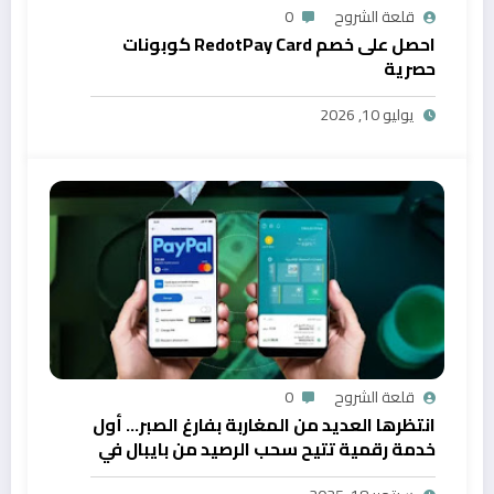
قلعة الشروح
0
احصل على خصم RedotPay Card كوبونات
حصرية
يوليو 10, 2026
قلعة الشروح
0
انتظرها العديد من المغاربة بفارغ الصبر… أول
خدمة رقمية تتيح سحب الرصيد من بايبال في
المغرب