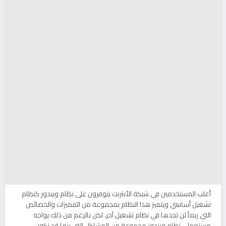
أغلب المستخدمين في شبكة الأنترنت يتوفرون على نظام ويندوز كنظام
تشغيل أساسي ويتميز هذا النظام بمجموعة من المميزات والخصائص
التي ربمآ لن تجدها في نظام تشغيل آخر، لكن بالرغم من ذلك يواجه
مستعملي نظام ويندوز مجموعة من المشاكل التي ربما قد تكون