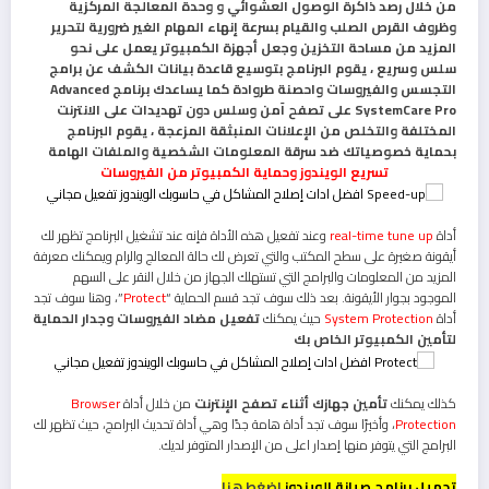
من خلال رصد ذاكرة الوصول العشوائي و وحدة المعالجة المركزية
وظروف القرص الصلب والقيام بسرعة إنهاء المهام الغير ضرورية لتحرير
المزيد من مساحة التخزين وجعل أجهزة الكمبيوتر يعمل على نحو
سلس وسريع ، يقوم البرنامج بتوسيع قاعدة بيانات الكشف عن برامج
التجسس والفيروسات واحصنة طروادة كما يساعدك برنامج Advanced
SystemCare Pro على تصفح آمن وسلس دون تهديدات على الانترنت
المختلفة والتخلص من الإعلانات المنبثقة المزعجة ، يقوم البرنامج
بحماية خصوصياتك ضد سرقة المعلومات الشخصية والملفات الهامة
تسريع الويندوز وحماية الكمبيوتر من الفيروسات
أداة
real-time tune up
وعند تفعيل هذه الأداة فإنه عند تشغيل البرنامج تظهر لك
أيقونة صغيرة على سطح المكتب والتي تعرض لك حالة المعالج والرام ويمكنك معرفة
المزيد من المعلومات والبرامج التي تستهلك الجهاز من خلال النقر على السهم
الموجود بجوار الأيقونة. بعد ذلك سوف تجد قسم الحماية “
Protect
”، وهنا سوف تجد
أداة
System Protection
حيث يمكنك
تفعيل مضاد الفيروسات وجدار الحماية
لتأمين الكمبيوتر الخاص بك
كذلك يمكنك
تأمين جهازك أثناء تصفح الإنترنت
من خلال أداة
Browser
Protection
، وأخيرًا سوف تجد أداة هامة جدًا وهي أداة تحديث البرامج، حيث تظهر لك
البرامج التي يتوفر منها إصدار اعلى من الإصدار المتوفر لديك.
تحميل برنامج صيانة الويندوز
اضغط هنا