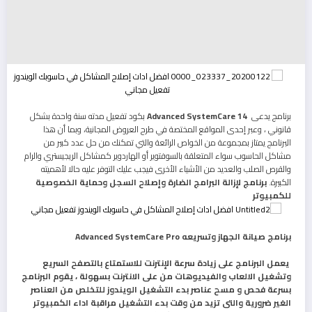
برنامج يدعى
Advanced SystemCare 14
بكود تفعيل مدته سنة واحدة بشكل
قانوني ، وعبر إحدى المواقع المختصة في طرح العروض المجانية، وبما أن هذا
البرنامج يمتاز بمجموعة من الخواص الرائعة والتي تمكنك من حل عدد كبير من
مشاكل الحاسوب سواء المتعلقة بالسوفتوير أو الهاردوير كمشاكل الريجيستري والرام
والقرص الصلب والعديد من الأشياء الأخرى فيجب عليك التوفر عليه حالا لأهميته
الكبيرة.
برنامج لإزالة البرامج الضارة وإصلاح السجل وحماية الخصوصية
للكمبيوتر
برنامج صيانة الجهاز وتسريعه Advanced SystemCare Pro
يعمل البرنامج على زيادة سرعة الإنترنت للاستمتاع بالتصفح السريع
وتشغيل الالعاب والفيديوهات من على الانترنت بسهولة ، يقوم البرنامج
بسرعة فحص و مسح عناصر بدء التشغيل الويندوز للتخلص من العناصر
الغير ضرورية والتى تزيد من وقت بدء التشغيل مراقبة اداء الكمبيوتر