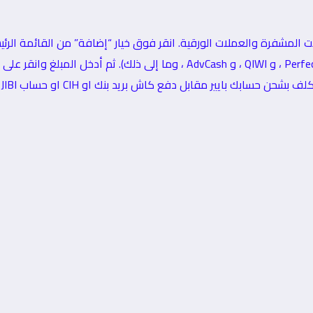
حسابك بايير مقابل دفع كاش بريد بنك او CIH او حساب JIBI