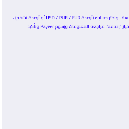
من حساب Payeer الخاص بك ، سترى جميع أرصدة الحسابات: العملات المشفرة والعملات الورقية. انقر فوق خيار “إضافة” من القائمة الرئيسية ، واختر حسابك (أرصدة USD / RUB / EUR أو أرصدة تشفير) ،
والنظام (البطاقات المصرفية ، وطرق الدفع مثل BTC ، و Perfect Money ، و QIWI ، و AdvCash ، وما إلى ذلك). ثم أدخل المبلغ وانقر على خيار “إضافة”. مراجعة المعلومات ورسوم Payeer وتأكيد