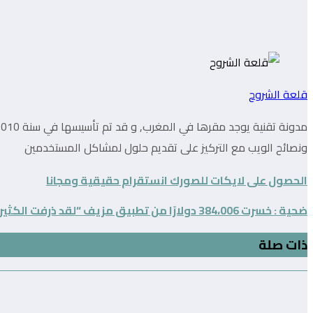
قلعة الشروح
ونصائح الويب مع التركيز على تقديم حلول لمشاكل المستخدمين
الحصول على لايكات للصورك انستقرام حقيقية ومجانا
ضحية : خسرت 384،006 دولارًا من تطبيق مزيف “لقد ذرفت الكثير من الدموع”
ذات صلة