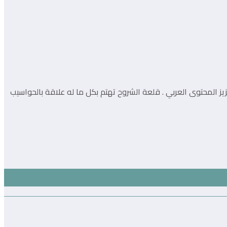
دفها المساهمة في إثراء و تعزيز المحتوى العربي . قلعة الشروح تهتم بكل ما له علاقة بالحواسيب