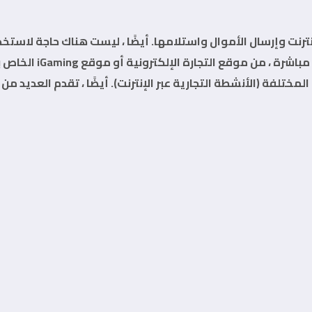
لإنترنت وإرسال الأموال واستلامها. أيضًا ، ليست هناك حاجة لاس