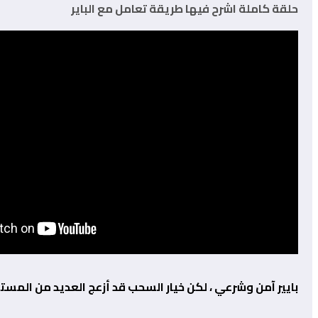
حلقة كاملة اشرح فيها طريقة تعامل مع الباير
بايير آمن وشرعي ، لكن خيار السحب قد أزعج العديد من المست