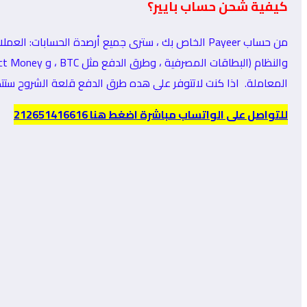
كيفية شحن حساب بايير؟
المعاملة. اذا كنت لاتتوفر على هده طرق الدفع قلعة الشروح ستتكلف بشحن 
للتواصل على الواتساب مباشرة اضغط هنا 212651416616