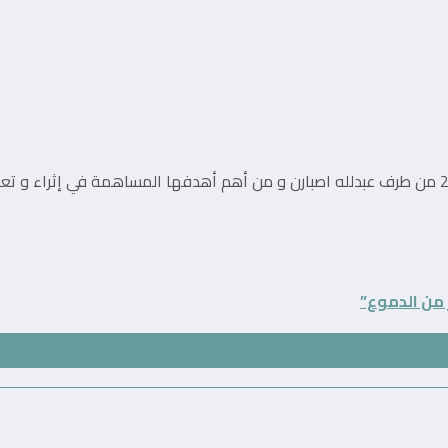
مدونة تقنية يوجد مقرها في المغرب, و قد تم تأسيسها في سنة 2010 من طرف عبدلله اصبارن و من أهم أه