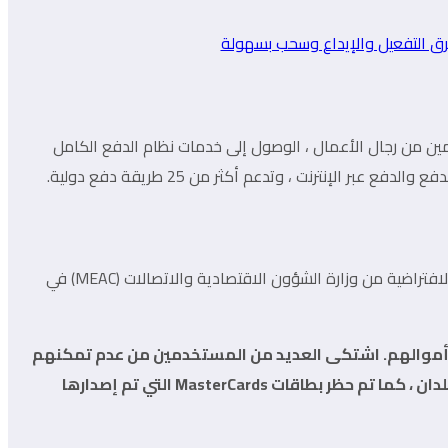
ك المستخدمين من رجال الأعمال ، الوصول إلى خدمات نظام الدفع الكامل
فع عبر الإنترنت ، وتدعم أكثر من 25 طريقة دفع دولية.
تقدم بايير خدماتها المالية في الاتحاد الأوروبي من خلال شركة Finance Private Limited. وقد حصلت على ترخيص نشاطها لخدمة العملة الافتراضية من وزارة الشؤون الاقتصادية والاتصالات (MEAC) في
 أموالهم. اشتكى العديد من المستخدمين من عدم تمكنهم
من سحب الأموال عبر Visa / MasterCard. هناك مشكلة أخرى وهي أن بايير لا تصدر حاليًا بطاقات MasterCards جديدة لجميع البلدان ، كما تم حظر بطاقات MasterCards التي تم إصدارها