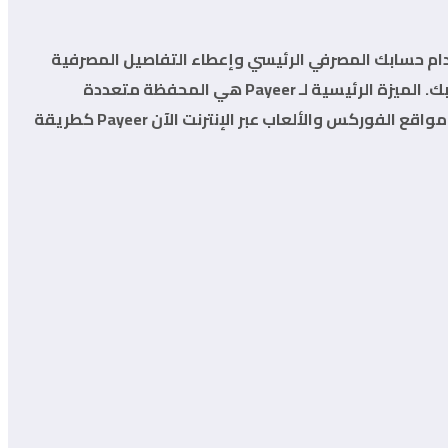
تخدام حسابك المصرفي الرئيسي وإعطاء التفاصيل المصرفية
الخاصة بك عند الدفع على مواقع الشركاء وتلقي المدفوعات مباشرة ، من موقع التجارة الإلكترونية أو موقع iGaming الخاص بك. الميزة الرئيسية لـ Payeer هي المحفظة متعددة
العملات التي توفر إمكانيات عديدة للعمل على مواقع الويب المختلفة (الأنشطة التجارية عبر الإنترنت). أيضًا ، تقدم العديد من مواقع الفوركس والألعاب عبر الإنترنت الآن Payeer كطريقة