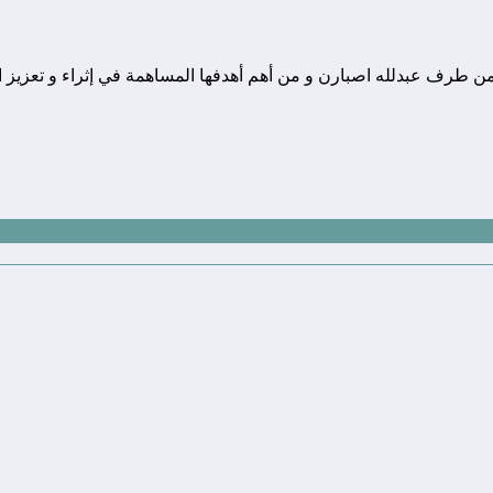
ونة تقنية يوجد مقرها في المغرب, و قد تم تأسيسها في سنة 2010 من طرف عبدلله اصبارن و من أهم أهدفها