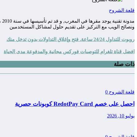
قلعة الشروح
مد
ونصائح الويب مع التركيز على تقديم حلول لمشاكل المستخدمين
روبوت للتداول 24/24 ساعة. فتح وإغلاق التداولات بدون تدخل منك
افضل قناة تلغرام للتوصيات فوركس مجانية والمدفوعة مدى الحياة
ذات صلة
قلعة الشروح
0
احصل على خصم RedotPay Card كوبونات حصرية
يوليو 10, 2026
قلعة الشروح
0