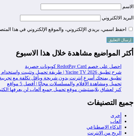
الاسم
البريد الالكتروني
احفظ اسمي، بريدي الإلكتروني، والموقع الإلكتروني في هذا المتصف
أكثر المواضيع مشاهدة خلال هذا الاسبوع
احصل على خصم RedotPay Card كوبونات حصرية
شرح تطبيق Yacine TV 2026 | طريقة تحميل وتثبيت واستخدام التطبيق خطوة بخطوة
تطبيق يمنحك أسرع إنترنت بدون شريحة وبأقل تكلفة مع تجريبة
تحميل ومشاهدة الأفلام والمسلسلات مجانًا | أفضل 5 مواقع
كنز لعشاق بلايستيشن موقع تحميل جميع ألعاب لن يعرفها الكث
جميع التصنيفات
أخرى
ألعاب
الذكاء الاصطناعي
الربح من الانترنت