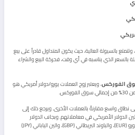
تتمتع بالسيولة العالية، حيث يكون المتداول قادراُ على بيع
ة بالسعر الذي يناسبه في أي وقت، فحركة البيع والشراء
 سوق الفوركس
، ويعتبر زوج العملات يورو/دولار أمريكي هو
ركس.
 نطاق واسع مقارنةً بالعملات الأخرى. ويرجع ذلك إلى
 الدولار الأمريكي في معاملاتهم. وبجانب الدولار
الأمريكي نجد العملات الأخرى الأكثر تداولاً وشعبية هي اليورو (EUR)، والباوند البريطاني (GBP)، والين الياباني (JPY)