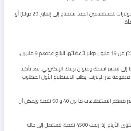
تمنح MyPoints بطاقات هدايا Amazon أو Visa بقيمة 10 دولارات للمستخدمين الجدد. ستحتاج إلى إنفاق 20 دولارًا أو
 الإكمال. تحتاج فقط إلى تقديم اسمك وعنوان بريدك الإلكتروني. بعد تأكيد
مدفوعة عبر الإنترنت. يطلب الاستطلاع الأول المطلوب
يمكنك صرف ما لا يقل عن 500 نقطة بقيمة 5 دولارات. تدفع معظم الاستطلاعات ما بين 40 و 60 نقطة ويمكن أن
لدى PrizeRebel برنامج فريد يمنح الأعضاء على أساس مستوى الأرباح. إذا ربحت 4500 نقطة، فستصل إلى حالة