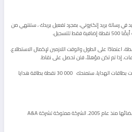
في رسالة بريد إلكتروني، بمجرد تفعيل بريدك ، ستنتهي من
لتسجيل.
قيمة كل استطلاع تقدمه تولونا ما بين 15 و 50000 نقطة، اعتمادًا على الطول والوقت اللازمين لإكمال الاستطلاع.
ات. إذا لم تكن مؤهلاً، فلن تحصل على نقاط.
الحد الأدنى للنقاط التي تحتاجها للسحب هو 10000. لمكافآت بطاقات الهدايا، ستمنحك 000 30 نقطة بطاقة هدايا
دفعت شركة Panda Research أكثر من 2.2 مليون دولار لأعضائها منذ عام 2005. الشركة مملوكة لشركة A&A