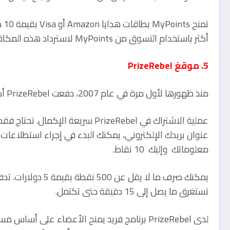
أكثر باستخدام التسوق من MyPoints لاسترداد هذه المكافأة.
5. موقغ PrizeRebel
منذ ظهورها لأول مرة في عام 2007، دفعت PrizeRebel أكثر من 19 مليون دولار لأعضائها البالغ عددهم 9 ملايين.
عملية الاشتراك في PrizeRebel سريعة
عنوان بريدك الإلكتروني، يمكنك البدء في إجراء استطلاعات 
معلوماتك وإليك 10 نقاط.
تستغرق ما يصل إلى 15 دقيقة حتى تكتمل.