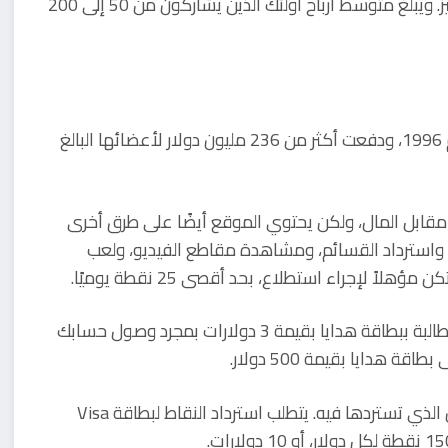
يوفر Survey Club أيضًا فرصًا مدفوعة الأجر لمجموعة التركيز. ويبلغ متوسط أرباح أولئك الذين يشاركون من 50 إلى 200
تعمل MyPoints، المملوكة لشركة Prodege، LLC، منذ عام 1996، ودفعت أكثر من 236 مليون دولار لأعضائها البالغ
ر الإنترنت مقابل المال، ولكن يحتوي الموقع أيضًا على طرق أخرى
ة واسترداد القسائم، ومشاهدة مقاطع الفيديو، ولعب
ً لإجراء استطلاع، بحد أقصى 25 نقطة يوميًا.
تتراكم جميع أرباحك من خلال MyPoints بالنقاط. يمكنك المطالبة ببطاقة هدايا بقيمة 3 دولارات بمجرد وصول حسابك
يمكنك ملاحظة أن النقاط قد ترتفع أكثر اعتمادًا على المكان الذي تستردها فيه. يتطلب استرداد النقاط لبطاقة Visa