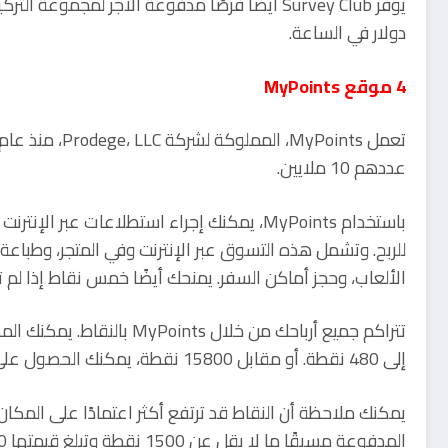
دولار في الساعة.
4 موقع MyPoints
عددهم 10 ملايين.
باستخدام MyPoints، يمكنك إجراء استطلاعات عب
للربح. وتشمل هذه التسوق عبر الإنترنت وفي المتجر، وطباع
الألعاب، وحجز أماكن السفر. يمنحك أيضًا خمس نقاط إذا لم تكن مؤهلا
إلى 480 نقطة. أو مقابل 15800 نقطة، يمكنك الحصول على بطاقة هدايا بقيمة 500 دولار.
المدفوعة مسبقًا ما لا يقل عن 1500 نقطة وتبلغ قيمتها 150 نقطة لكل دولار، أو 10 دولارات.