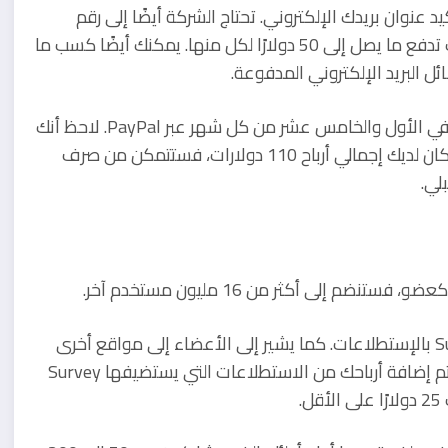
عنوان بريدك الإلكتروني. تحتاج الشركة أيضًا إلى رقم
هاتف صالح لتصبح عضوًا. بعد ذلك، يمكنك إجراء استطلاعات تدفع ما يصل إلى 50 دولارًا لكل منها. يمكنك أيضًا كسب ما
تدفع Panda Research للأعضاء أرباحًا لا تقل عن 50 دولارًا في الأول والخامس عشر من كل شهر عبر PayPal. لاحظ أنك
ستتلقى مدفوعاتك فقط بزيادات قدرها 50 دولارًا، لذلك إذا كان لديك إجمالي أرباح 110 دولارات، فستتمكن من صرف
بعد أن تصبح عضوًا وتقدم معلوماتك ، سيربطك Survey Club بالإستطلاعات. كما يشير إلى الأعضاء إلى مواقع أخرى
مثل Survey Junkie و LifePoints و Pinecone Research. تتم إضافة أرباحك من الاستطلاعات التي يستضيفها Survey