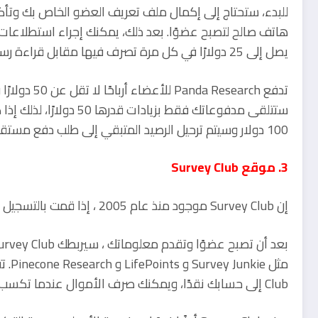
للبدء، ستحتاج إلى إكمال ملف تعريف العضو الخاص بك وتأكيد 
يصل إلى 25 دولارًا في كل مرة تصرف فيها مقابل قراءة رسائل البريد الإلكتروني المدفوعة.
100 دولار وسيتم ترحيل الرصيد المتبقي إلى طلب دفع مستقبلي.
3. موقع Survey Club
إن Survey Club موجود منذ عام 2005 ، إذا قمت بالتسجيل كعضو، فستنضم إلى أكثر من 16 مليون مستخدم آخر.
Club إلى حسابك نقدًا، ويمكنك صرف الأموال عندما تكسب 25 دولارًا على الأقل.