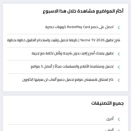
أكثر المواضيع مشاهدة خلال هذا الاسبوع
احصل على خصم RedotPay Card كوبونات حصرية
شرح تطبيق Yacine TV 2026 | طريقة تحميل وتثبيت واستخدام التطبيق خطوة بخطوة
تطبيق يمنحك أسرع إنترنت بدون شريحة وبأقل تكلفة مع تجريبة
تحميل ومشاهدة الأفلام والمسلسلات مجانًا | أفضل 5 مواقع
كنز لعشاق بلايستيشن موقع تحميل جميع ألعاب لن يعرفها الكثيرون
جميع التصنيفات
أخرى
ألعاب