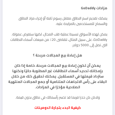
مزادات GoDaddy
يمكنك تقديم اسم النطاق مقابل رسوم ثابتة أو إجراء مزاد النطاق
والسماح للمستخدمين بالمزايدة عليه.
يمكن لهذه الأسواق تبسيط عملية قلب المجال، لكنها ستفرض عمولة.
GoDaddy، على سبيل المثال، تتقاضى 20٪ من مبيعات أسماء النطاقات
التي تصل إلى 5000 دولار.
هل إعادة بيع المجالات مربحة ؟
يمكن أن تكون إعادة بيع المجالات مربحة، خاصة إذا كان
بإمكانك تحديد أسماء النطاقات غير المطلوبة حاليًا ولكنها
ستزداد قيمتها في المستقبل. يمكنك تحقيق ذلك من خلال
البقاء على رأس الاتجاهات المتنامية أو جمع المجالات المنتهية
الصلاحية مؤخرًا في المزادات.
ولاكن كن حذرا فربما قد تخسر رأسمالك في نطاق بدون قيمة.
كيفية البدء بتجارة الدومينات