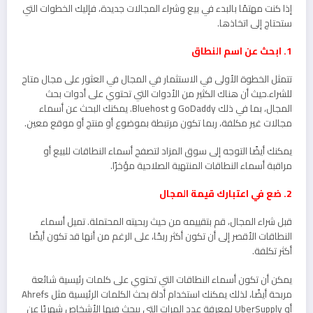
إذا كنت مهتمًا بالبدء في بيع وشراء المجالات جديدة، فإليك الخطوات التي
ستحتاج إلى اتخاذها.
1. ابحث عن اسم النطاق
تتمثل الخطوة الأولى في الاستثمار في المجال في العثور على مجال متاح
للشراء.حيث أن هناك الكثير من الأدوات التي تحتوي على أدوات بحث
المجال، بما في ذلك GoDaddy و Bluehost. يمكنك البحث عن أسماء
مجالات غير مكلفة، ربما تكون مرتبطة بموضوع أو منتج أو موقع معين.
يمكنك أيضًا التوجه إلى سوق المزاد لتصفح أسماء النطاقات للبيع أو
مراقبة أسماء النطاقات المنتهية الصلاحية مؤخرًا.
2. ضع في اعتبارك قيمة المجال
قبل شراء المجال، قم بتقييمه من حيث ربحيته المحتملة. تميل أسماء
النطاقات الأقصر إلى أن تكون أكثر ربحًا، على الرغم من أنها قد تكون أيضًا
أكثر تكلفة.
يمكن أن تكون أسماء النطاقات التي تحتوي على كلمات رئيسية شائعة
مربحة أيضًا، لذلك يمكنك استخدام أداة بحث الكلمات الرئيسية مثل Ahrefs
أو UberSupply لمعرفة عدد المرات التي يبحث فيها الأشخاص شهريًا عن