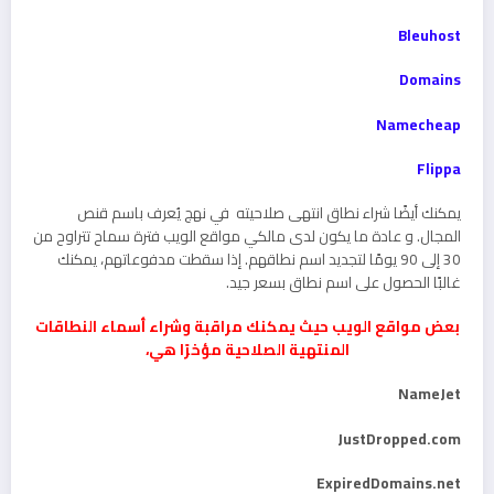
Bleuhost
Domains
Namecheap
Flippa
يمكنك أيضًا شراء نطاق انتهى صلاحيته في نهج يُعرف باسم قنص
المجال. و عادة ما يكون لدى مالكي مواقع الويب فترة سماح تتراوح من
30 إلى 90 يومًا لتجديد اسم نطاقهم. إذا سقطت مدفوعاتهم، يمكنك
غالبًا الحصول على اسم نطاق بسعر جيد.
بعض مواقع الويب حيث يمكنك مراقبة وشراء أسماء النطاقات
المنتهية الصلاحية مؤخرًا هي،
NameJet
JustDropped.com
ExpiredDomains.net