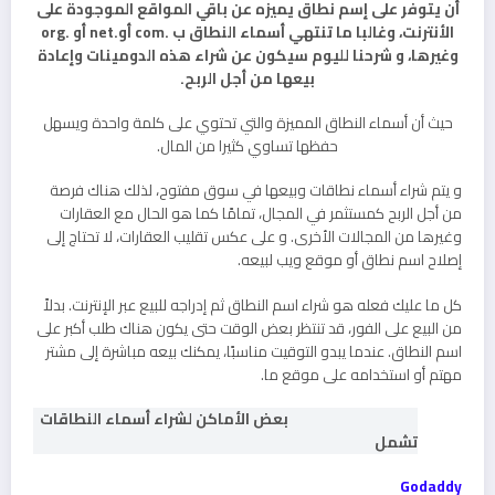
أن يتوفر على إسم نطاق يميزه عن باقي المواقع الموجودة على
الأنترنت، وغالبا ما تنتهي أسماء النطاق ب .com أو.net أو .org
وغيرها، و شرحنا لليوم سيكون عن شراء هذه الدومينات وإعادة
بيعها من أجل الربح.
حيث أن أسماء النطاق المميزة والتي تحتوي على كلمة واحدة ويسهل
حفظها تساوي كثيرا من المال.
و يتم شراء أسماء نطاقات وبيعها في سوق مفتوح، لذلك هناك فرصة
من أجل الربح كمستثمر في المجال، تمامًا كما هو الحال مع العقارات
وغيرها من المجالات الأخرى. و على عكس تقليب العقارات، لا تحتاج إلى
إصلاح اسم نطاق أو موقع ويب لبيعه.
كل ما عليك فعله هو شراء اسم النطاق ثم إدراجه للبيع عبر الإنترنت. بدلاً
من البيع على الفور، قد تنتظر بعض الوقت حتى يكون هناك طلب أكبر على
اسم النطاق. عندما يبدو التوقيت مناسبًا، يمكنك بيعه مباشرة إلى مشتر
مهتم أو استخدامه على موقع ما.
بعض الأماكن لشراء أسماء النطاقات
تشمل
Godaddy