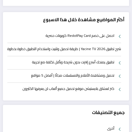
أكثر المواضيع مشاهدة خلال هذا الاسبوع
احصل على خصم RedotPay Card كوبونات حصرية
شرح تطبيق Yacine TV 2026 | طريقة تحميل وتثبيت واستخدام التطبيق خطوة بخطوة
تطبيق يمنحك أسرع إنترنت بدون شريحة وبأقل تكلفة مع تجريبة
تحميل ومشاهدة الأفلام والمسلسلات مجانًا | أفضل 5 مواقع
كنز لعشاق بلايستيشن موقع تحميل جميع ألعاب لن يعرفها الكثيرون
جميع التصنيفات
أخرى