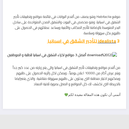
موقع Habitaclia وهو يصنف من أقدم البوابات في قائمة مواقع وتطبيقات تأجير
الشقق في اسبانيا، وهو مخصص في البيوت والشقق المدن المتواجدة على ساحل
البحر المتوسط بالإضافة لتأجير المكاتب والأبنية ويساعد عملائهم في الحصول على
طلبهم بكل سهولة وسلاسة.
3
idealista
لتأجير الشقق في اسبانيا
من أقدم مواقع وتطبيقات تأجير الشقق في اسبانيا والي يتم زيارته من عدد كبير جداً
ويتم عرض أكثر من 10000 اعلان يومياً ، ويمكن لكل زائريه الحصول على طلبهم
ويمكنهم اختيار منطقة التي يبحثون على طلبهم بسهولة متناهية. والذي يتميزايضا
بالخريطة التي تكشف لك كل المواقع و المنزل بصورة ثلاتية الابعاد
أتمنى أن تكون هذه المقالة مفيدة لكم