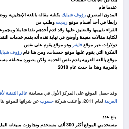
عندما
قام
المدون المصري
رؤوف شبايك
بكتابة مقالة باللغة الإنجليزية ووض
رابطا في أحد أقسام موقع
ريديت
وطلب من
القراء تقييمها والتعليق عليها وقد قدم أحدهم نقدا شاملا ومجموع
لكتابة مقالات مفيدة وأوضح في نهاية نقده أنه يقدم خدمات النق
دولارات عبر موقع
فايفر
وهو موقع يقوم على نفس
الفكرة التي يقوم عليها موقع خمسات، ومن هنا قام
رؤوف شباي
موقع باللغة العربية يقدم نفس الخدمة ولكن بصورة مختلفة مسته
بالعربية وهذا ما حدث عام 2010
وقد حصل الموقع على المركز الأول في مسابقة
عالم التقنية ل
العربية
لعام 2011، وأعلنت شركة
حسوب
عن شرائها للموقع بتاريخ 2013
بلغ عدد
مستخدمي الموقع أكثر 300 ألف مستخدم وتجاوزت مبيعاته المليون دولار عام 2014