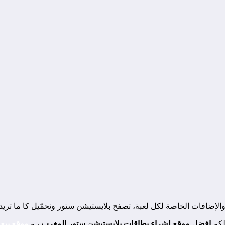
والإضافات الخاصة لكل لعبة، تصفح بلايستيشن ستور ونحمّيل كا ما تر
 لكم
افضل موقع لشراء بطاقات بلايستيشن ستور المغرب
، و
موقع بيع