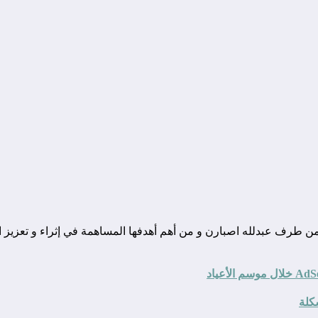
ونة تقنية يوجد مقرها في المغرب, و قد تم تأسيسها في سنة 2010 من طرف عبدلله اصبارن و من أهم أهدفها
كلة