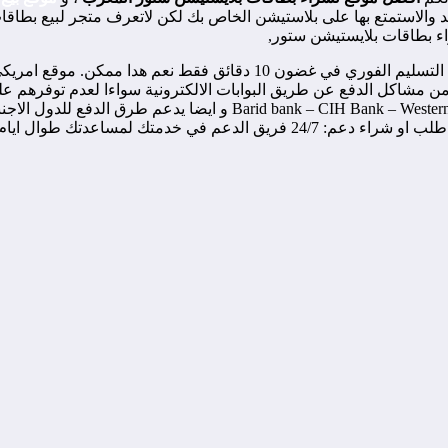
يد والاستمتع بها على بلاستيشن الخاص بك لكن لاتعرف متجر لبيع بطاقات
راء بطاقات بلايستيشن ستور,
ماذا لو أخبرتك أن هناك طريقة للشراء بطاقة PSN الرقمية أرخص مع التسلي
من مشاكل الدفع عن طريق البوابات الالكترونية سواءا لعدم توفرهم عل
ن بتلبية احتياجاتكم. ويعمل بنزاهة وأمانة.