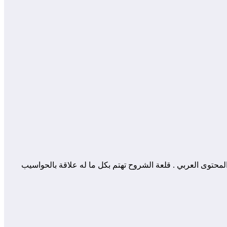
 المساهمة في إثراء و تعزيز المحتوى العربي . قلعة الشروح تهتم بكل ما له علاقة بالحواسيب