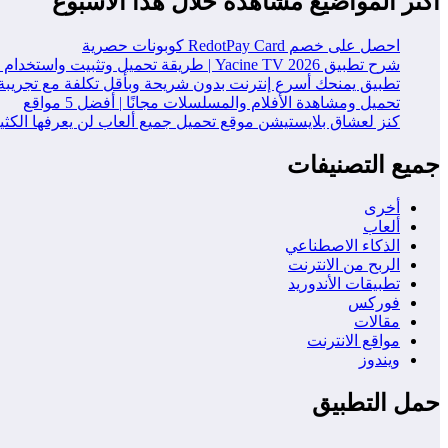
أكثر المواضيع مشاهدة خلال هذا الاسبوع
احصل على خصم RedotPay Card كوبونات حصرية
شرح تطبيق Yacine TV 2026 | طريقة تحميل وتثبيت واستخدام التطبيق خطوة بخطوة
تطبيق يمنحك أسرع إنترنت بدون شريحة وبأقل تكلفة مع تجريبة
تحميل ومشاهدة الأفلام والمسلسلات مجانًا | أفضل 5 مواقع
كنز لعشاق بلايستيشن موقع تحميل جميع ألعاب لن يعرفها الكث
جميع التصنيفات
أخرى
ألعاب
الذكاء الاصطناعي
الربح من الانترنت
تطبيقات الأندوريد
فوركس
مقالات
مواقع الانترنت
ويندوز
حمل التطبيق