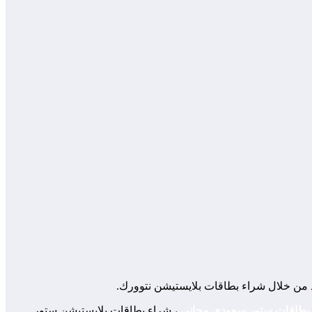
يد من خلال شراء بطاقات بلايستيشن نتوورك.
 بطاقات ستور سعودي مجاني
، شراء بطاقات بلايستيشن ستور