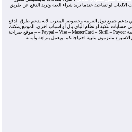
 الالعاب او تتفاجئ عندما تريد شراء العبة وتريد الدفع عن طريق
م الفوري في غضون 10 دقائق فقط نعم هدا ممكن. موقع امريكي يدعم جميع دول العربية وخصوصا المغرب لانه يدعم طرق الدفع
ى حسابات بنكية او نظام الباي بال أو اسباب اخرى. الموقع يمكنك
بدفع كاش اذا كنت لاتتوفر على الباي بال او فيز او ماستركارد Barid bank – CIH Bank – Western Union و ايضا يدعم طرق الدفع للدول الاجنبية Paypal – Visa – MasterCard – Skrill – Payeer – – موقع صراحة