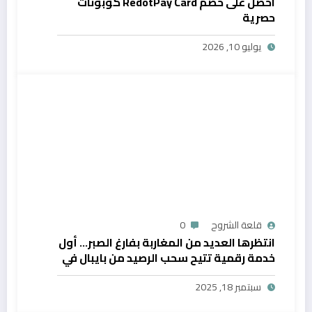
احصل على خصم RedotPay Card كوبونات
حصرية
يوليو 10, 2026
قلعة الشروح
0
انتظرها العديد من المغاربة بفارغ الصبر… أول
خدمة رقمية تتيح سحب الرصيد من بايبال في
المغرب
سبتمبر 18, 2025