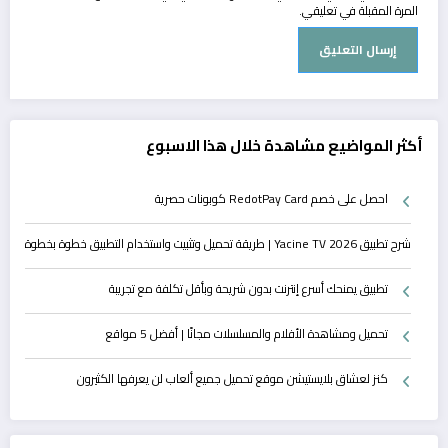
المرة المقبلة في تعليقي.
أكثر المواضيع مشاهدة خلال هذا الاسبوع
احصل على خصم RedotPay Card كوبونات حصرية
شرح تطبيق Yacine TV 2026 | طريقة تحميل وتثبيت واستخدام التطبيق خطوة بخطوة
تطبيق يمنحك أسرع إنترنت بدون شريحة وبأقل تكلفة مع تجريبة
تحميل ومشاهدة الأفلام والمسلسلات مجانًا | أفضل 5 مواقع
كنز لعشاق بلايستيشن موقع تحميل جميع ألعاب لن يعرفها الكثيرون