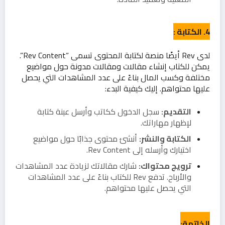
4. الكتابة :
لدى Rev أيضًا منصة لكتابة المحتوى تسمى “Rev Content”.
يمكن للكتاب إنشاء مقالات ومقالات مدونة حول مواضيع
مختلفة وكسب المال بناءً على عدد المشاهدات التي يحصل
عليها محتواهم. إليك كيفية البدء:
التقديم:
سجل الدخول ككاتب وأرسل عينة كتابة
لإظهار مهاراتك.
الكتابة والنشر:
أنشئ محتوى جذابًا حول مواضيع
اختيارك وأرسله إلى Rev Content.
ترويج محتواك:
شارك مقالاتك لزيادة عدد المشاهدات
والأرباح. تدفع Rev للكتاب بناءً على عدد المشاهدات
التي يحصل عليها محتواهم.
الخاتمة: