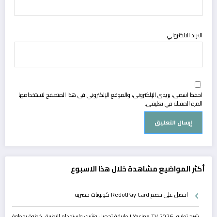
البريد الالكتروني
احفظ اسمي، بريدي الإلكتروني، والموقع الإلكتروني في هذا المتصفح لاستخدامها
المرة المقبلة في تعليقي.
أكثر المواضيع مشاهدة خلال هذا الاسبوع
احصل على خصم RedotPay Card كوبونات حصرية
شرح تطبيق Yacine TV 2026 | طريقة تحميل وتثبيت واستخدام التطبيق خطوة بخطوة