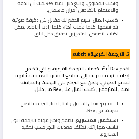
واكتب المحتوى، واتبع دليل نمط Rev.حيث أن الدقة
والاهتمام بالتفاصيل أمران حاسمان.
كسب المال:
سيتم الدفع لك مقابل كل دقيقة صوتية
يتم نسخها. كلما عملت أكثر، كلما زادت أرباحك. يمكن
لكتاب النصوص المتميزين تحقيق دخل لائق.
2. الترجمة الفرعيةsubtitle:
تقدم Rev أيضًا خدمات الترجمة الفرعية، والتي تتضمن
إضافة ترجمة فرعية إلى مقاطع الفيديو. العملية مشابهة
لتفريغ الصوتي، ولكن مع التركيز على التوقيت والمزامنة.
يمكن للمترجمين كسب المال على Rev من خلال:
التقديم:
سجل الدخول واجتاز اختبار الترجمة لتصبح
مترجمًا في Rev.
استكمال المشاريع:
تصفح واختر مهام الترجمة التي
تناسب مهاراتك. تختلف معدلات الأجر حسب تعقيد
المشروع.