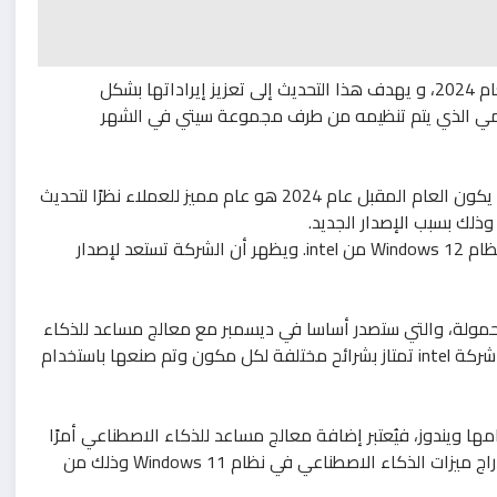
تريد شركة intel أن تقوم بتحديث نظام التشغيل Windows في العام 2024، و يهدف هذا التحديث إلى تعزيز إيراداتها بشكل
المي الذي يتم تنظيمه من طرف مجموعة سيتي في الشهر
وذكر David Zwirner، وهو المدير المالي لشركة intel، إلى أنه قد يكون العام المقبل عام 2024 هو عام مميز للعملاء نظرًا لتحديث
حيث تأتي هذه التصريحات بعد تسريب مستندات داخلية تلمح إلى نظام Windows 12 من intel. ويظهر أن الشركة تستعد لإصدار
إعلان عن شرائح Meteor Lake للهواتف المحمولة، والتي ستصدر أساسا في ديسمبر مع معالج مساعد للذكاء
الاصطناعي. ويُعتبر Meteor Lake أول وحدة معالجة مركزية من شركة intel تمتاز بشرائح مختلفة لكل مكون وتم صنعها باستخدام
اء الاصطناعي في نظامها ويندوز، فيُعتبر إضافة معالج مساعد للذكاء الاصطناعي أمرًا
في غاية الأهمية لها. وبالفعل، فقد قامت شركة Microsoft بإدراج ميزات الذكاء الاصطناعي في نظام Windows 11 وذلك من