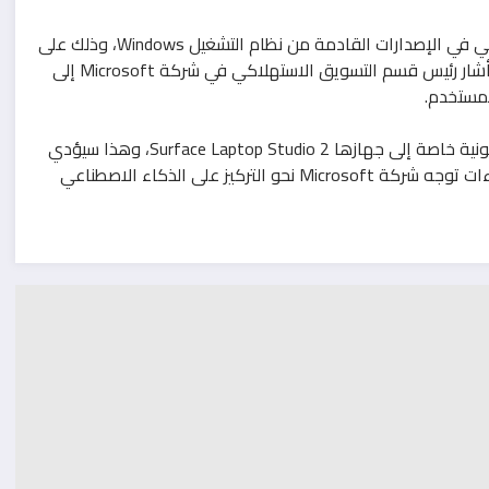
ويذكر أن Microsoft تنوي دمج المزيد من مزايا الذكاء الاصطناعي في الإصدارات القادمة من نظام التشغيل Windows، وذلك على
الرغم من أنها لم تُعلن رسميًا عن نظام Windows 12 حتى الآن. وأشار رئيس قسم التسويق الاستهلاكي في شركة Microsoft إلى
لمستخدم.
إضافة إلى ذلك، أعلنت Microsoft عن إضافة وحدة معالجة عصبونية خاصة إلى جهازها Surface Laptop Studio 2، وهذا سيؤدي
إلى تعزيز مزايا Windows Studio Effects. حيث تُظهر هذه الإجراءات توجه شركة Microsoft نحو التركيز على الذكاء الاصطناعي