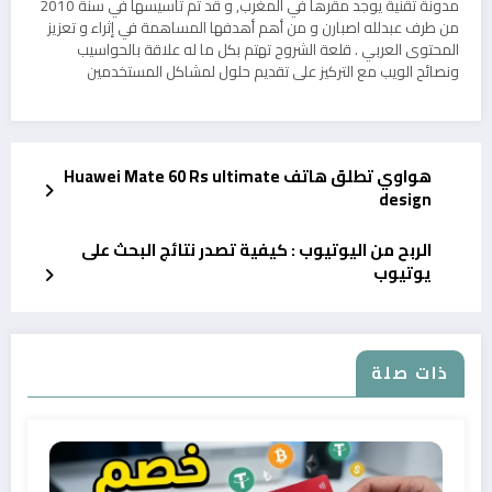
مدونة تقنية يوجد مقرها في المغرب, و قد تم تأسيسها في سنة 2010
من طرف عبدلله اصبارن و من أهم أهدفها المساهمة في إثراء و تعزيز
المحتوى العربي . قلعة الشروح تهتم بكل ما له علاقة بالحواسيب
ونصائح الويب مع التركيز على تقديم حلول لمشاكل المستخدمين
هواوي تطلق هاتف Huawei Mate 60 Rs ultimate
design
الربح من اليوتيوب : كيفية تصدر نتائج البحث على
يوتيوب
ذات صلة