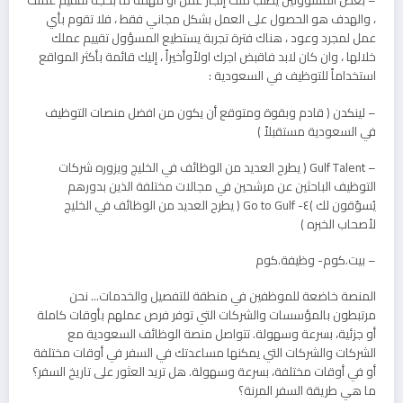
– بعض المسؤولين يطلب منك إنجاز عمل او مهمة ما بحجة تققيم عملك
، والهدف هو الحصول على العمل بشكل مجاني فقط ، فلا تقوم بأي
عمل لمجرد وعود ، هناك فترة تجربة يستطيع المسؤول تقييم عملك
خلالها ، وان كان لابد فاقبض اجرك اولاًوأخيراً ، إليك قائمة بأكثر المواقع
استخداماً للتوظيف في السعودية :
– لينكدن ( قادم وبقوة ومتوقع أن يكون من افضل منصات التوظيف
في السعودية مستقبلاً ) ‏
– Gulf Talent ( يطرح العديد من الوظائف في الخليج ويزوره شركات
التوظيف الباحثين عن مرشحين في مجالات مختلفة الذين بدورهم
يُسوّقون لك )‏٤- Go to Gulf ( يطرح العديد من الوظائف في الخليج
لأصحاب الخبره )
– بيت.كوم- وظيفة.كوم
المنصة خاضعة للموظفين في منطقة للتفصيل والخدمات… نحن
مرتبطون بالمؤسسات والشركات التي توفر فرص عملهم بأوقات كاملة
أو جزئية، بسرعة وسهولة. تتواصل منصة الوظائف السعودية مع
الشركات والشركات التي يمكنها مساعدتك في السفر في أوقات مختلفة
أو في أوقات مختلفة، بسرعة وسهولة. هل تريد العثور على تاريخ السفر؟
ما هي طريقة السفر المرنة؟