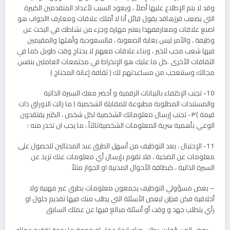
وقد لا يتم الإطلاع عليها أصلاً ، ويعود السبب لأعداد المتقدمين الكبيرة
التي يصعب فرزهاقد يقول قائل أنا لا أملك علاقات ومعارف !الجواب هو
اصنع علاقات ومعارففهذا يعتبر مهارة وجزء من نشاطك في البحث عن
وظيفة ، والأمر ليس بغاية الصعوبة ، فالسعودية وأهلها والمقيمين
فيها شعب محب للخير ، وبناء علاقات معهم لا يحتاج وقت طويل كما في
الثقافات الأخرى .كل ما عليك هو الإنخراط في مجتمعات العاملين بنفس
مجالك وستتعجب من مساعدتهم لك ( ثقافة إعانة المحتاج )
10- تجنب الإكتفاء بالبيانات الرقمية و أحضر معك السيرة الذاتية
والمستندات المطلوبة مطبوعة للمقابلة الشخصية ( ما زالت الاوراق ذات
قيمة )٣- تجنب إرسال معلوماتك الشخصية لكل شخص ، الكثير يفتقدون
الوعي بأهمية سرية المعلومات الشخصيةثالثاً ، ما يجب ان تحذر منه :
11- الإحتيال ، يعد التوظيف من أسهل الطرق عند المحتالين للحصول على
معلومات عن الضحية ، فلا تقوم بإرسال أي معلومات عنك تزيد عن
السيرة الذاتية ، كبطاقة الأحوال المدنية او الجواز مثلاً
– بعض مسؤولي التوظيف يجمعون معلومات بطرق غير مهنية ولا
أخلاقية فكن فطِن لبعض الأسئلة التي يطلب منك فيها تقديم حلول او
رأي يتطلب جهد و وقت أو أسئلة مبالغ فيها عن عملك السابق