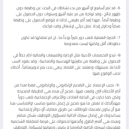
6- قد تمر أسابيع او أشهر من بدء نشاطك في البحث عن وظيفة دون
ظهور نتائج ، وقد تواجة من مر عليه أشهر وسنوات دون الحصول على
وظيفة أيضاً ، فهذا يُعد أمر طبيعي لذلك لا تتوقع الحصول على وظيفة
مبكراً وحاول إيجاد عمل جزئي لإشغال وقت فراغك
7- الخبرة العملية تلعب دور كبيراً نوعاً ما ، ان لم تمتلكها قد تكون
حظوظك أقل ولكنها ليست معدومة
8- تبدو التخصصات الأدبية مثل الإدارة والمبيعات والمالية اكثر حظاً في
الحصول على وظيفة من نظيرتها الهندسية والصناعية ، وقد يعود السب
لأننا بلد مستهلك ونعتمد على اقتصاد ريعي بحت يتم تدويرهثانياً ، أخطاء
تجنب الوقوع فيها
:9- تجنب الإعتماد على التقديم الإلكتروني والإلكتروني فقط !هذا من
أكبر الأخطاء التي وقعت فيها ، صحيح أن هذه هي الطريقة الصحيحة
ولكن كما ذكرت في البداية العادات والأعراف الإجتماعية تلعب دوراً
مهماًلذلك لا تعمل ما هو صحيح بل إعمل ماهو مناسب !والمناسب هنا
هو أن يكون تقديمك للوظائف عن طريق معارف أو دوائر إجتماعية
يساعدونك في إيصال سيرتك الذاتية لمسؤول التوظيف بشكل مباشر
وهذه هي أقصر الطرق وأنجعها لحصولك على فرصة للمقابلة الشخصية
فتقديمك لسيرتك الذاتية إلكترونيا لا يضمن وصولها لمسؤول التوظيف