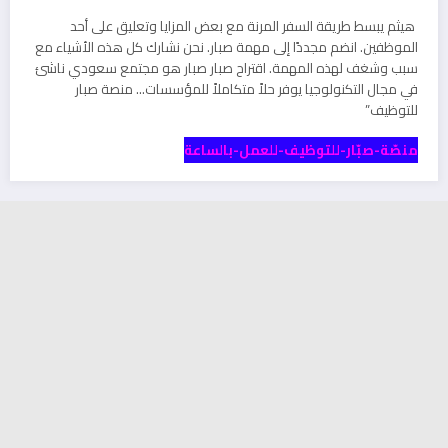
هيثم يبسط طريقة السفر المرنة مع بعض المزايا وتعليق على أحد
الموظفين. انضم مجددًا إلى مهمة صبار. نحن نشارك كل هذه الأشياء مع
سبب وشغف لهذه المهمة. اقتراح صبار صبار هو مجتمع سعودي ناشئ
في مجال التكنولوجيا يوفر حلاً متكاملاً للمؤسسات… منصة صبار
للتوظيف”
منصّة-صبّار-للتوظيف-للعمل-بالساعة