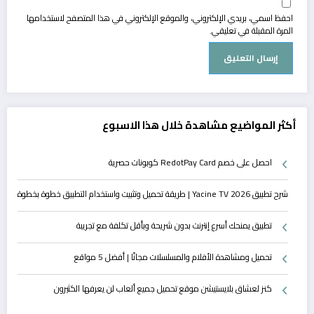
احفظ اسمي، بريدي الإلكتروني، والموقع الإلكتروني في هذا المتصفح لاستخدامها
المرة المقبلة في تعليقي.
أكثر المواضيع مشاهدة خلال هذا الاسبوع
احصل على خصم RedotPay Card كوبونات حصرية
شرح تطبيق Yacine TV 2026 | طريقة تحميل وتثبيت واستخدام التطبيق خطوة بخطوة
تطبيق يمنحك أسرع إنترنت بدون شريحة وبأقل تكلفة مع تجريبة
تحميل ومشاهدة الأفلام والمسلسلات مجانًا | أفضل 5 مواقع
كنز لعشاق بلايستيشن موقع تحميل جميع ألعاب لن يعرفها الكثيرون