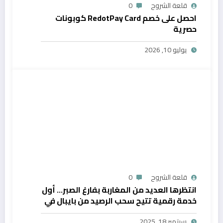
قلعة الشروح
0
احصل على خصم RedotPay Card كوبونات
حصرية
يوليو 10, 2026
قلعة الشروح
0
انتظرها العديد من المغاربة بفارغ الصبر… أول
خدمة رقمية تتيح سحب الرصيد من بايبال في
المغرب
سبتمبر 18, 2025