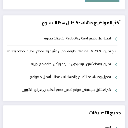
أكثر المواضيع مشاهدة خلال هذا الاسبوع
احصل على خصم RedotPay Card كوبونات حصرية
شرح تطبيق Yacine TV 2026 | طريقة تحميل وتثبيت واستخدام التطبيق خطوة بخطوة
تطبيق يمنحك أسرع إنترنت بدون شريحة وبأقل تكلفة مع تجريبة
تحميل ومشاهدة الأفلام والمسلسلات مجانًا | أفضل 5 مواقع
كنز لعشاق بلايستيشن موقع تحميل جميع ألعاب لن يعرفها الكثيرون
جميع التصنيفات
أخرى