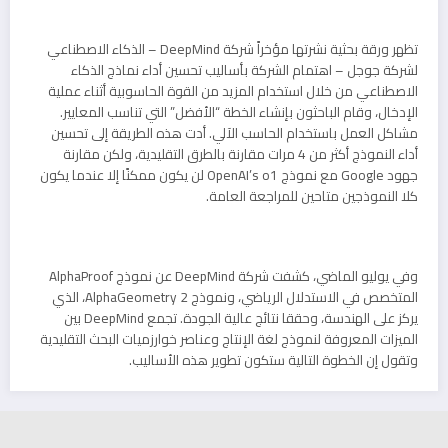
تظهر ورقة بحثية نشرتها مؤخراً شركة DeepMind – الذكاء الاصطناعي
لشركة جوجل – اهتمام الشركة بأساليب تحسين أداء نماذج الذكاء
الاصطناعي من خلال استخدام المزيد من القوة الحاسوبية أثناء عملية
الإدخال، وقام الباحثون بإنشاء الخطة “الأفضل” التي تناسب المعايير.
مشاكل العمل باستخدام الحاسب الآلي. أدت هذه الطريقة إلى تحسين
أداء النموذج أكثر من 4 مرات مقارنة بالطرق التقليدية، ولكن مقارنة
جهود Google مع نموذج OpenAI’s o1 لن يكون ممكنًا إلا عندما يكون
كلا النموذجين متاحين للمراجعة العامة.
وفي يوليو الماضي، كشفت شركة DeepMind عن نموذج AlphaProof
المتخصص في الاستدلال الرياضي، ونموذج AlphaGeometry 2، الذي
يركز على الهندسة، وحققا نتائج عالية الجودة. تجمع DeepMind بين
الميزات المعروفة لنموذج لغة الإنتاج وعناصر خوارزميات البحث التقليدية
وتقول إن الخطوة التالية ستكون تطوير هذه الأساليب.