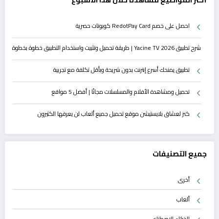
احصل على خصم RedotPay Card كوبونات حصرية
شرح تطبيق Yacine TV 2026 | طريقة تحميل وتثبيت واستخدام التطبيق خطوة بخطوة
تطبيق يمنحك أسرع إنترنت بدون شريحة وبأقل تكلفة مع تجريبة
تحميل ومشاهدة الأفلام والمسلسلات مجانًا | أفضل 5 مواقع
كنز لعشاق بلايستيشن موقع تحميل جميع ألعاب لن يعرفها الكثيرون
جميع التصنيفات
أخرى
ألعاب
الذكاء الاصطناعي