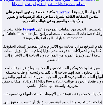
لميزات الرئيسية لـ
Freepik
: مكتبة ضخمة: يحتوي الموقع على
ملايين الملفات القابلة للتنزيل بما في ذلك الرسومات والصور
والأيقونات والصور وحتى قوالب التصميم.
تخصيص: العديد من الملفات الموجودة على
Freepik
قابلة للتحرير
وفقًا لاحتياجات المستخدم باستخدام برامج مثل Adobe Illustrator أو
Photoshop. خيارات المجانية والمدفوعة:
دم الموقع موارد مجانية مع الالتزام بذكر المصدر (إسناد الحقوق)،
ا يقدم اشتراكات مدفوعة تقدم مزايا إضافية، مثل تنزيل ملفات
دقة أعلى وتنزيل المزيد من الموارد دون الحاجة إلى الإشارة إلى
المصدر.
هولة البحث: يمكن للمستخدمين البحث بسهولة عن نوع الملف
لذي يبحثون عنه. إنهم بحاجة إلى كلمات رئيسية أو فئات مختلفة.
اع الملفات المتوفرة: الصور المتجهة: صور قابلة للتطوير والتحرير
دون فقدان الجودة. قوالب PowerPoint وHTML وPSD: ملفات يمكن
تحريرها واستخدامها بشكل مباشر.
أيقونات: مجموعة متنوعة من الأيقونات لاستخدامها في تصميماتك.
ا كنت تستخدم ملفات مجانية، فيجب عليك أن تنسب الحقوق إلى