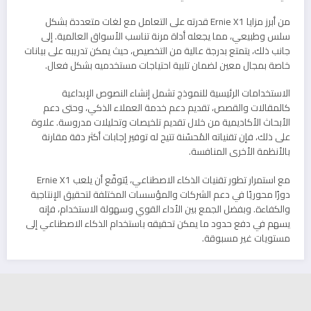
من أبرز مزايا Ernie X1 قدرته على التعامل مع لغات متعددة بشكل
سلس وطبيعي، مما يجعله أداة مرنة تناسب الأسواق العالمية. إلى
جانب ذلك، يتمتع بدرجة عالية من التخصيص، حيث يمكن تدريبه على بيانات
خاصة بمجال معين لضمان تلبية احتياجات مستخدميه بشكل فعال.
الاستخدامات الرئيسية للنموذج تشمل إنشاء النصوص الإبداعية
كالمقالات والقصص، تقديم دعم خدمة العملاء الذكي، وحتى دعم
الأبحاث الأكاديمية من خلال تقديم تلخيصات وتحليلات مدروسة. علاوة
على ذلك، فإن تقنياته المُحسّنة تتيح له توفير إجابات أكثر دقة مقارنة
بالأنظمة الأخرى المنافسة.
مع استمرار تطور تقنيات الذكاء الاصطناعي، يُتوقّع أن يلعب Ernie X1
دورًا محوريًا في دعم الشركات والمؤسسات المختلفة لتحقيق الإنتاجية
والكفاءة. وبفضل الجمع بين الأداء القوي وسهولة الاستخدام، فإنه
يسهم في دفع حدود ما يمكن تحقيقه باستخدام الذكاء الاصطناعي إلى
مستويات غير مسبوقة.