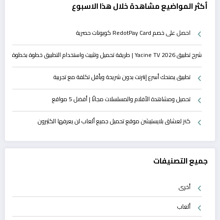
أكثر المواضيع مشاهدة خلال هذا الاسبوع
احصل على خصم RedotPay Card كوبونات حصرية
شرح تطبيق Yacine TV 2026 | طريقة تحميل وتثبيت واستخدام التطبيق خطوة بخطوة
تطبيق يمنحك أسرع إنترنت بدون شريحة وبأقل تكلفة مع تجريبة
تحميل ومشاهدة الأفلام والمسلسلات مجانًا | أفضل 5 مواقع
كنز لعشاق بلايستيشن موقع تحميل جميع ألعاب لن يعرفها الكثيرون
جميع التصنيفات
أخرى
ألعاب