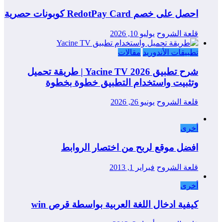
احصل على خصم RedotPay Card كوبونات حصرية
قلعة الشروح
يوليو 10, 2026
تطبيقات الأندوريد
مقالات
شرح تطبيق Yacine TV 2026 | طريقة تحميل
وتثبيت واستخدام التطبيق خطوة بخطوة
قلعة الشروح
يونيو 26, 2026
أخرى
افضل موقع لربح من اختصار الروابط
قلعة الشروح
فبراير 1, 2013
أخرى
كيفية ادخال اللغة العربية بواسطة قرص win