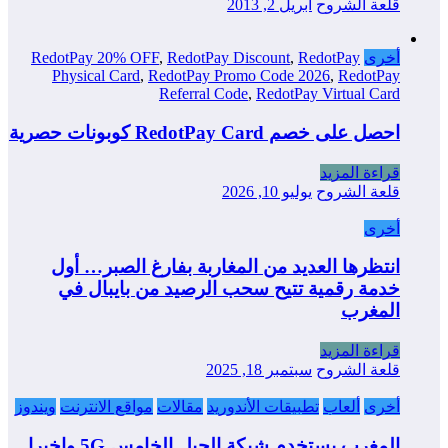
قلعة الشروح
أبريل 2, 2013
أخرى
RedotPay
,
RedotPay Discount
,
RedotPay 20% OFF
Physical Card
,
RedotPay Promo Code 2026
,
RedotPay
Referral Code
,
RedotPay Virtual Card
احصل على خصم RedotPay Card كوبونات حصرية
قراءة المزيد
قلعة الشروح
يوليو 10, 2026
أخرى
انتظرها العديد من المغاربة بفارغ الصبر… أول
خدمة رقمية تتيح سحب الرصيد من بايبال في
المغرب
قراءة المزيد
قلعة الشروح
سبتمبر 18, 2025
أخرى
ألعاب
تطبيقات الأندوريد
مقالات
مواقع الانترنت
ويندوز
المغرب يستخدم شبكة الجيل الخامس 5G واخيرا