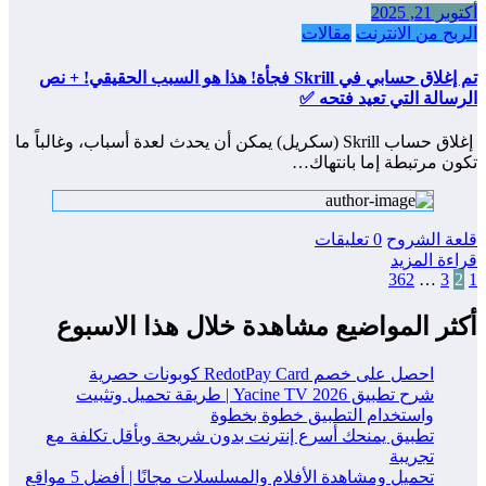
أكتوبر 21, 2025
الربح من الانترنت
مقالات
تم إغلاق حسابي في Skrill فجأة! هذا هو السبب الحقيقي! + نص
الرسالة التي تعيد فتحه ✅
إغلاق حساب Skrill (سكريل) يمكن أن يحدث لعدة أسباب، وغالباً ما
تكون مرتبطة إما بانتهاك…
قلعة الشروح
0 تعليقات
قراءة المزيد
1
2
3
تعدد
…
362
صفحات
أكثر المواضيع مشاهدة خلال هذا الاسبوع
المقالات
احصل على خصم RedotPay Card كوبونات حصرية
شرح تطبيق Yacine TV 2026 | طريقة تحميل وتثبيت
واستخدام التطبيق خطوة بخطوة
تطبيق يمنحك أسرع إنترنت بدون شريحة وبأقل تكلفة مع
تجريبة
تحميل ومشاهدة الأفلام والمسلسلات مجانًا | أفضل 5 مواقع