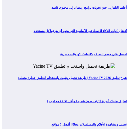
أغلقنا التلفاز… حين تحولت برامج رمضان إلى محتوى فاسد
أفضل أدوات الذكاء الاصطناعي الأساسية التي يجب أن يعرفها كل مستخدم
احصل على خصم RedotPay Card كوبونات حصرية
شرح تطبيق Yacine TV 2026 | طريقة تحميل وتثبيت واستخدام التطبيق خطوة بخطوة
تطبيق يمنحك أسرع إنترنت بدون شريحة وبأقل تكلفة مع تجريبة
تحميل ومشاهدة الأفلام والمسلسلات مجانًا | أفضل 5 مواقع