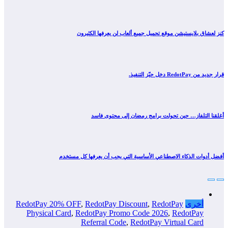
كنز لعشاق بلايستيشن موقع تحميل جميع ألعاب لن يعرفها الكثيرون
قرار جديد من RedotPay دخل حيّز التنفيذ.
أغلقنا التلفاز… حين تحولت برامج رمضان إلى محتوى فاسد
أفضل أدوات الذكاء الاصطناعي الأساسية التي يجب أن يعرفها كل مستخدم
أخرى
RedotPay
,
RedotPay Discount
,
RedotPay 20% OFF
Physical Card
,
RedotPay Promo Code 2026
,
RedotPay
Referral Code
,
RedotPay Virtual Card