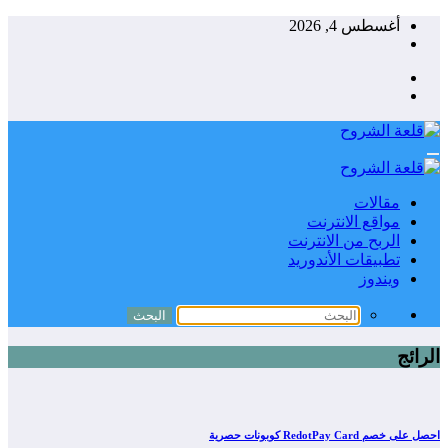
التجاوز
أغسطس 4, 2026
إلى
المحتوى
مقالات
مواقع الانترنت
الربح من الانترنت
تطبيقات الأندوريد
ويندوز
الرائج
احصل على خصم RedotPay Card كوبونات حصرية