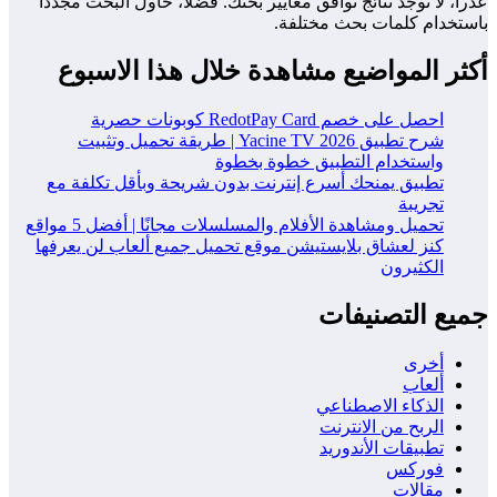
عذراً، لا توجد نتائج توافق معايير بحثك. فضلاً، حاول البحث مجدداً
باستخدام كلمات بحث مختلفة.
أكثر المواضيع مشاهدة خلال هذا الاسبوع
احصل على خصم RedotPay Card كوبونات حصرية
شرح تطبيق Yacine TV 2026 | طريقة تحميل وتثبيت
واستخدام التطبيق خطوة بخطوة
تطبيق يمنحك أسرع إنترنت بدون شريحة وبأقل تكلفة مع
تجريبة
تحميل ومشاهدة الأفلام والمسلسلات مجانًا | أفضل 5 مواقع
كنز لعشاق بلايستيشن موقع تحميل جميع ألعاب لن يعرفها
الكثيرون
جميع التصنيفات
أخرى
ألعاب
الذكاء الاصطناعي
الربح من الانترنت
تطبيقات الأندوريد
فوركس
مقالات