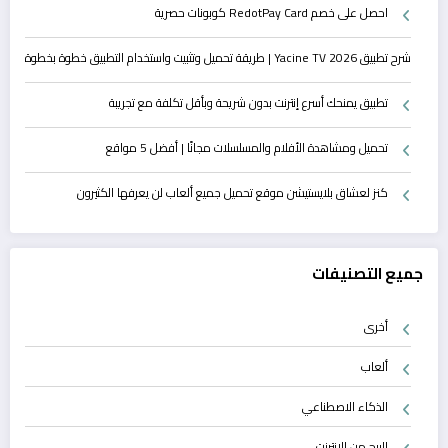
احصل على خصم RedotPay Card كوبونات حصرية
شرح تطبيق Yacine TV 2026 | طريقة تحميل وتثبيت واستخدام التطبيق خطوة بخطوة
تطبيق يمنحك أسرع إنترنت بدون شريحة وبأقل تكلفة مع تجريبة
تحميل ومشاهدة الأفلام والمسلسلات مجانًا | أفضل 5 مواقع
كنز لعشاق بلايستيشن موقع تحميل جميع ألعاب لن يعرفها الكثيرون
جميع التصنيفات
أخرى
ألعاب
الذكاء الاصطناعي
الربح من الانترنت