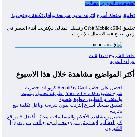
تطبيقات الأندوريد
مقالات
تطبيق يمنحك أسرع إنترنت بدون شريحة وبأقل تكلفة مع تجريبة
تطبيق Orbit Mobile eSIM رفيقك المثالي للإنترنت أثناء السفر في
زمن أصبح فيه الاتصال بالإنترنت…
قلعة الشروح
0 تعليقات
قراءة المزيد
أكثر المواضيع مشاهدة خلال هذا الاسبوع
احصل على خصم RedotPay Card كوبونات حصرية
شرح تطبيق Yacine TV 2026 | طريقة تحميل وتثبيت
واستخدام التطبيق خطوة بخطوة
تطبيق يمنحك أسرع إنترنت بدون شريحة وبأقل تكلفة مع
تجريبة
تحميل ومشاهدة الأفلام والمسلسلات مجانًا | أفضل 5 مواقع
كنز لعشاق بلايستيشن موقع تحميل جميع ألعاب لن يعرفها
الكثيرون