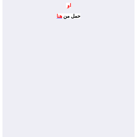
او
حمل من
هنا