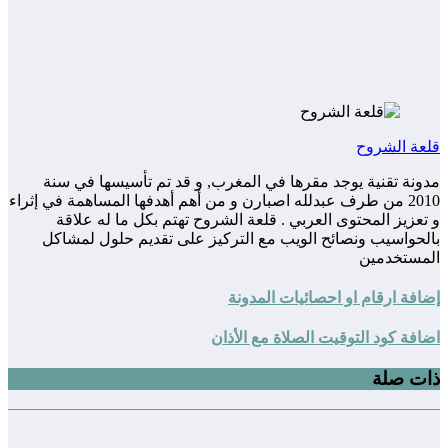
قلعة الشروح
مدونة تقنية يوجد مقرها في المغرب, و قد تم تأسيسها في سنة
2010 من طرف عبدلله اصبارن و من أهم أهدفها المساهمة في إثراء
و تعزيز المحتوى العربي . قلعة الشروح تهتم بكل ما له علاقة
بالحواسيب ونصائح الويب مع التركيز على تقديم حلول لمشاكل
المستخدمين
إضافة ارقام او احصائيات المدونة
اضافة كود التوقيت الصلاة مع الأذان
ذات صلة