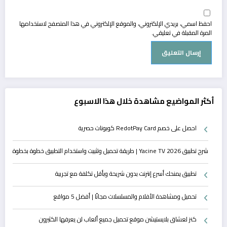
احفظ اسمي، بريدي الإلكتروني، والموقع الإلكتروني في هذا المتصفح لاستخدامها
المرة المقبلة في تعليقي.
أكثر المواضيع مشاهدة خلال هذا الاسبوع
احصل على خصم RedotPay Card كوبونات حصرية
شرح تطبيق Yacine TV 2026 | طريقة تحميل وتثبيت واستخدام التطبيق خطوة بخطوة
تطبيق يمنحك أسرع إنترنت بدون شريحة وبأقل تكلفة مع تجريبة
تحميل ومشاهدة الأفلام والمسلسلات مجانًا | أفضل 5 مواقع
كنز لعشاق بلايستيشن موقع تحميل جميع ألعاب لن يعرفها الكثيرون