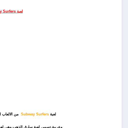
لعبة Subway Surfers للايفون
لعبة
Subway Surfers
من الالعاب ا
وعربية.تسمي لعبة سارق الذهب وهي لع