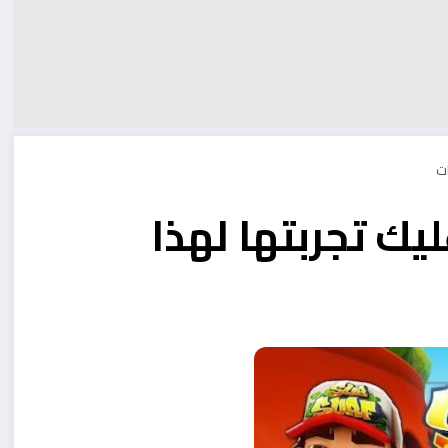
 Subway Surfers عليك تجربتها لهذا