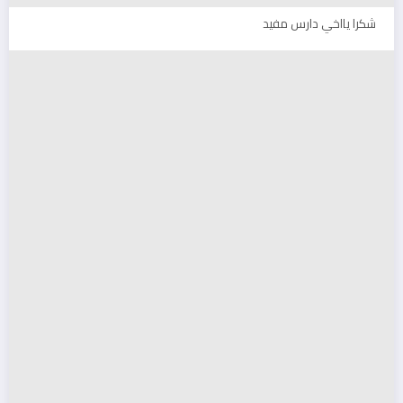
شكرا يااخي دارس مفيد