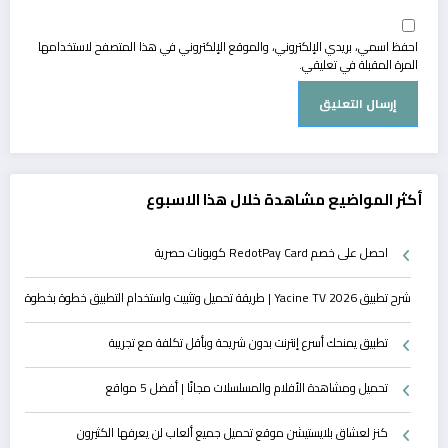
احفظ اسمي، بريدي الإلكتروني، والموقع الإلكتروني في هذا المتصفح لاستخدامها
المرة المقبلة في تعليقي.
أكثر المواضيع مشاهدة خلال هذا الاسبوع
احصل على خصم RedotPay Card كوبونات حصرية
شرح تطبيق Yacine TV 2026 | طريقة تحميل وتثبيت واستخدام التطبيق خطوة بخطوة
تطبيق يمنحك أسرع إنترنت بدون شريحة وبأقل تكلفة مع تجريبة
تحميل ومشاهدة الأفلام والمسلسلات مجانًا | أفضل 5 مواقع
كنز لعشاق بلايستيشن موقع تحميل جميع ألعاب لن يعرفها الكثيرون