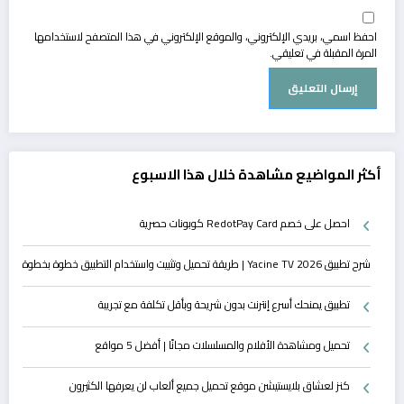
احفظ اسمي، بريدي الإلكتروني، والموقع الإلكتروني في هذا المتصفح لاستخدامها
المرة المقبلة في تعليقي.
أكثر المواضيع مشاهدة خلال هذا الاسبوع
احصل على خصم RedotPay Card كوبونات حصرية
شرح تطبيق Yacine TV 2026 | طريقة تحميل وتثبيت واستخدام التطبيق خطوة بخطوة
تطبيق يمنحك أسرع إنترنت بدون شريحة وبأقل تكلفة مع تجريبة
تحميل ومشاهدة الأفلام والمسلسلات مجانًا | أفضل 5 مواقع
كنز لعشاق بلايستيشن موقع تحميل جميع ألعاب لن يعرفها الكثيرون