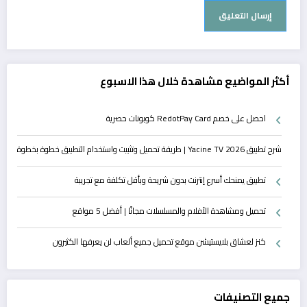
أكثر المواضيع مشاهدة خلال هذا الاسبوع
احصل على خصم RedotPay Card كوبونات حصرية
شرح تطبيق Yacine TV 2026 | طريقة تحميل وتثبيت واستخدام التطبيق خطوة بخطوة
تطبيق يمنحك أسرع إنترنت بدون شريحة وبأقل تكلفة مع تجريبة
تحميل ومشاهدة الأفلام والمسلسلات مجانًا | أفضل 5 مواقع
كنز لعشاق بلايستيشن موقع تحميل جميع ألعاب لن يعرفها الكثيرون
جميع التصنيفات