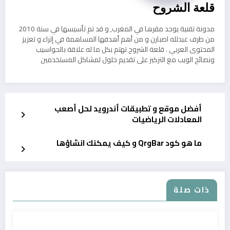
قلعة الشروح
مدونة تقنية يوجد مقرها في المغرب, و قد تم تأسيسها في سنة 2010
من طرف عبدلله اصبارن و من أهم أهدفها المساهمة في إثراء و تعزيز
المحتوى العربي . قلعة الشروح تهتم بكل ما له علاقة بالحواسيب
ونصائح الويب مع التركيز على تقديم حلول لمشاكل المستخدمين
أفضل موقع و تطبيقات أندرويد لحل أصعب
المعادلات الرياضيات
ما هو كود BarوQr و كيف يمكنك انشاؤها
ذات صلة