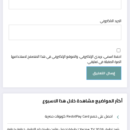
البريد الالكتروني
احفظ اسمي، بريدي الإلكتروني، والموقع الإلكتروني في هذا المتصفح لاستخدامها
المرة المقبلة في تعليقي.
أكثر المواضيع مشاهدة خلال هذا الاسبوع
احصل على خصم RedotPay Card كوبونات حصرية
شرح تطبيق Yacine TV 2026 | طريقة تحميل وتثبيت واستخدام التطبيق خطوة بخطوة