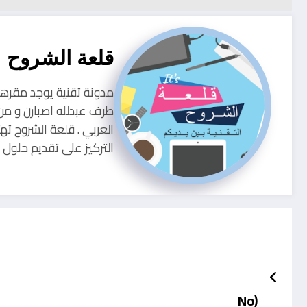
قلعة الشروح
طرف عبدلله اصبارن و من
العربي . قلعة الشروح ته
التركيز على تقديم حلو
(No