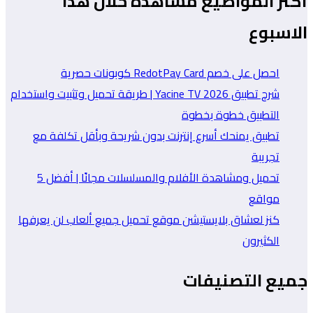
أكثر المواضيع مشاهدة خلال هذا
الاسبوع
احصل على خصم RedotPay Card كوبونات حصرية
شرح تطبيق Yacine TV 2026 | طريقة تحميل وتثبيت واستخدام
التطبيق خطوة بخطوة
تطبيق يمنحك أسرع إنترنت بدون شريحة وبأقل تكلفة مع
تجريبة
تحميل ومشاهدة الأفلام والمسلسلات مجانًا | أفضل 5
مواقع
كنز لعشاق بلايستيشن موقع تحميل جميع ألعاب لن يعرفها
الكثيرون
جميع التصنيفات