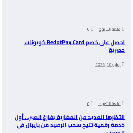
قلعة الشروح
0
احصل على خصم RedotPay Card كوبونات
حصرية
يوليو 10, 2026
قلعة الشروح
0
انتظرها العديد من المغاربة بفارغ الصبر… أول
خدمة رقمية تتيح سحب الرصيد من بايبال في
المغرب