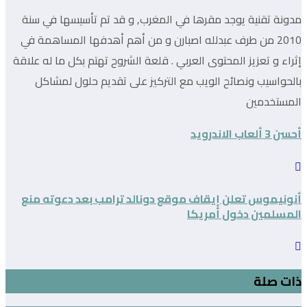
مدونة تقنية يوجد مقرها في المغرب, و قد تم تأسيسها في سنة
2010 من طرف عبدلله اصبارن و من أهم أهدفها المساهمة في
إثراء و تعزيز المحتوى العربي . قلعة الشروح تهتم بكل ما له علاقة
بالحواسيب ونصائح الويب مع التركيز على تقديم حلول لمشاكل
المستخدمين
أحسن 3 ألعاب الاندرويد
أنونيموس تعلن إيقاف موقع دونالد ترامب بعد دعوته منع
المسلمين دخول أمريكا
ذات صلة