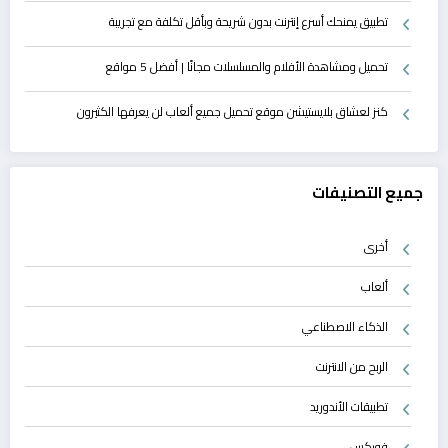
تطبيق يمنحك أسرع إنترنت بدون شريحة وبأقل تكلفة مع تجريبة
تحميل ومشاهدة الأفلام والمسلسلات مجانًا | أفضل 5 مواقع
كنز لعشاق بلايستيشن موقع تحميل جميع ألعاب لن يعرفها الكثيرون
جميع التصنيفات
أخرى
ألعاب
الذكاء الاصطناعي
الربح من الانترنت
تطبيقات الأندوريد
فوركس