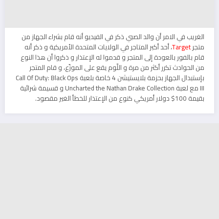
الغريب في الامر أن والد الصبي ذكر في الفيديو أنه قام بشراء الجهاز من
متجر
Target
، أحد أكبر المتاجر في الولايات المتحدة الأمريكية و ذكر أنه
قام بالفور بالعودة إلى المتجر و قدموا له الإعتذار و ذكروا أن هذا النوع
من الحوادث تكرر أكثر من مرة و اللّوم يقع على الموزّع، و قام المتجر
بإستبدال الجهاز بحزمة بلايستيشن 4 خاصة بلعبة Call Of Duty: Black Ops
III مع لعبة Uncharted the Nathan Drake Collection و قسيمة شرائية
بقيمة 100$ دولار أمريكي كنوع من الإعتذار للخطأ الغير مقصود.