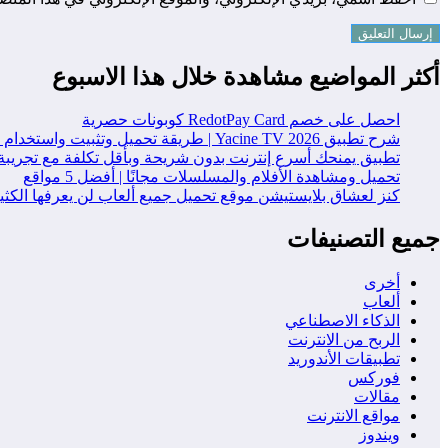
أكثر المواضيع مشاهدة خلال هذا الاسبوع
احصل على خصم RedotPay Card كوبونات حصرية
شرح تطبيق Yacine TV 2026 | طريقة تحميل وتثبيت واستخدام التطبيق خطوة بخطوة
تطبيق يمنحك أسرع إنترنت بدون شريحة وبأقل تكلفة مع تجريبة
تحميل ومشاهدة الأفلام والمسلسلات مجانًا | أفضل 5 مواقع
كنز لعشاق بلايستيشن موقع تحميل جميع ألعاب لن يعرفها الكث
جميع التصنيفات
أخرى
ألعاب
الذكاء الاصطناعي
الربح من الانترنت
تطبيقات الأندوريد
فوركس
مقالات
مواقع الانترنت
ويندوز