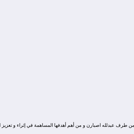
ونة تقنية يوجد مقرها في المغرب, و قد تم تأسيسها في سنة 2010 من طرف عبدلله اصبارن و من أهم أهدفها