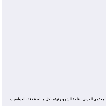
 المساهمة في إثراء و تعزيز المحتوى العربي . قلعة الشروح تهتم بكل ما له علاقة بالحواسيب