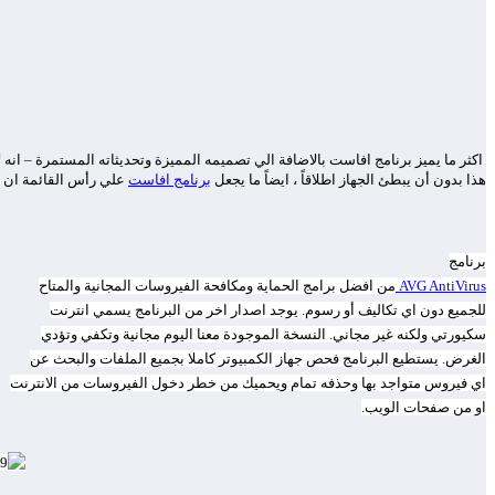
اكثر ما يميز برنامج افاست بالاضافة الي تصميمه المميزة وتحديثاته المستمرة – انه لا
هذا بدون أن يبطئ الجهاز اطلاقاً ، ايضاً ما يجعل
برنامج افاست
علي رأس القائمة ان م
برنامج
AVG AntiVirus
من افضل برامج الحماية ومكافحة الفيروسات المجانية والمتاح
للجميع دون اي تكاليف أو رسوم. يوجد اصدار اخر من البرنامج يسمي انترنت
سكيورتي ولكنه غير مجاني. النسخة الموجودة معنا اليوم مجانية وتكفي وتؤدي
الغرض. يستطيع البرنامج فحص جهاز الكمبيوتر كاملا بجميع الملفات والبحث عن
اي فيروس متواجد بها وحذفه تمام ويحميك من خطر دخول الفيروسات من الانترنت
او من صفحات الويب.