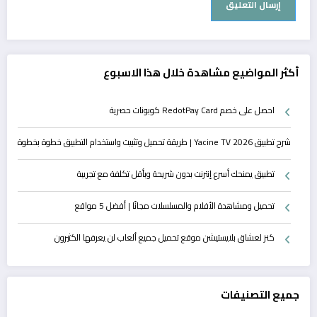
أكثر المواضيع مشاهدة خلال هذا الاسبوع
احصل على خصم RedotPay Card كوبونات حصرية
شرح تطبيق Yacine TV 2026 | طريقة تحميل وتثبيت واستخدام التطبيق خطوة بخطوة
تطبيق يمنحك أسرع إنترنت بدون شريحة وبأقل تكلفة مع تجريبة
تحميل ومشاهدة الأفلام والمسلسلات مجانًا | أفضل 5 مواقع
كنز لعشاق بلايستيشن موقع تحميل جميع ألعاب لن يعرفها الكثيرون
جميع التصنيفات