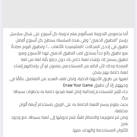
أما بخصوص التدوينة فسأقوم بنشر تدوينة كل أسبوع على شكل سلاسل
بإسم “التطبيق الدهبي” وفي هده السلسلة سنطرح كل أسبوع أفضل
تطبيق في إحدى المجالات /الملتيميديا ،الألعاب …/ وتطبيق اليوم صراحةً
هو تطبيق رائع جداً يستحق لقب التطبيق الدهبي لهدا الأسبوع وهو
تطبيق يسمح لك بإنشاء لعبة خاص بك دون درايةٍ بأية لغة من لغة
البرمجة ودلك لأن الكثير من المستخدمين يتمنون لو أن بإمكانهم إنشاء
لعبة خاصة بهم يمكن
لعبها عن طريق الأجهزة الذكية، ولكن تقف العديد من التفاصيل عائقًا في
وجههم، إلا أن تطبيق
Draw Your Game
جاء ليُتيح للمستخدم إمكانية إنتاج لعبة فيديو خاصة به بخطوات بسيطة
جدًا،
بحيث يقوم برسم اللعبة الخاصة به على الورق باستخدام أربعة ألوان
مختلفة،
ومن ثم تصويرها والانتظار قليلًا ليتم تحويلها إلى لعبة بسيطة، مع وجود
شرح
للألوان المستخدمة والهدف منها.