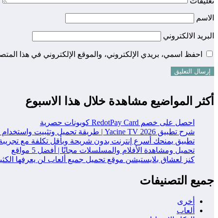
تعليقات
الاسم
البريد الالكتروني
احفظ اسمي، بريدي الإلكتروني، والموقع الإلكتروني في هذا المتصف
أكثر المواضيع مشاهدة خلال هذا الاسبوع
احصل على خصم RedotPay Card كوبونات حصرية
شرح تطبيق Yacine TV 2026 | طريقة تحميل وتثبيت واستخدام التطبيق خطوة بخطوة
تطبيق يمنحك أسرع إنترنت بدون شريحة وبأقل تكلفة مع تجريبة
تحميل ومشاهدة الأفلام والمسلسلات مجانًا | أفضل 5 مواقع
كنز لعشاق بلايستيشن موقع تحميل جميع ألعاب لن يعرفها الكث
جميع التصنيفات
أخرى
ألعاب