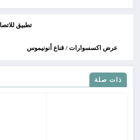
تطبيق للاتصال عل
عرض اكسسوارات / قناع أنونيموس
ذات صلة