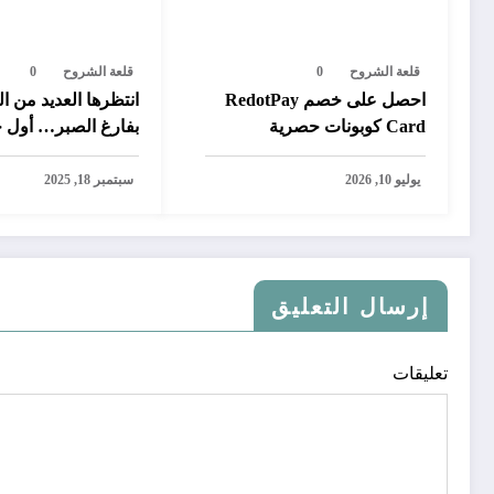
قلعة الشروح
0
قلعة الشروح
0
احصل على خصم RedotPay
انتظرها العديد من ال
Card كوبونات حصرية
بفارغ الصبر… أول 
رقمية تتيح سحب ال
بايبال في المغرب
يوليو 10, 2026
سبتمبر 18, 2025
إرسال التعليق
تعليقات