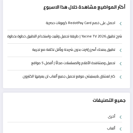
أكثر المواضيع مشاهدة خلال هذا الاسبوع
احصل على خصم RedotPay Card كوبونات حصرية
شرح تطبيق Yacine TV 2026 | طريقة تحميل وتثبيت واستخدام التطبيق خطوة بخطوة
تطبيق يمنحك أسرع إنترنت بدون شريحة وبأقل تكلفة مع تجريبة
تحميل ومشاهدة الأفلام والمسلسلات مجانًا | أفضل 5 مواقع
كنز لعشاق بلايستيشن موقع تحميل جميع ألعاب لن يعرفها الكثيرون
جميع التصنيفات
أخرى
ألعاب